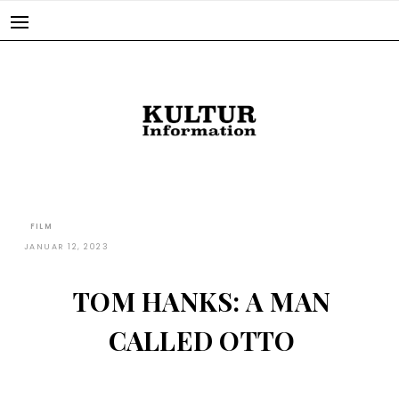
Skip
to
content
FILM
JANUAR 12, 2023
TOM HANKS: A MAN
CALLED OTTO