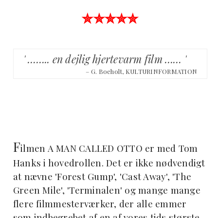
✮✮✮✮✮
' …….. en dejlig hjertevarm film …… '
– G. Boeholt, KULTURINFORMATION
F
ilmen A MAN CALLED OTTO er med Tom
Hanks i hovedrollen. Det er ikke nødvendigt
at nævne 'Forest Gump', 'Cast Away', 'The
Green Mile', 'Terminalen' og mange mange
flere filmmesterværker, der alle emmer
som indbegrebet af en af vores tids største