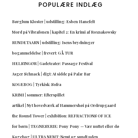
POPULÆRE INDLÆG
Børglum Kloster | udstilling: Esben Hanefelt
Mord på Vibrafonen | kapitel 2: En krimi af Roxnakowsky
RUNDETAARN | udstilling: Isens brydninger
boganmeldelse | frevert: GÅ TUR
HELSINGØR | Gadeteater: Passage Festival
Asger Schnack | digt: At sidde på Palæ Bar
KOGEBOG | Tyrkisk: Sofra
KRIMI | sommer: Efterspillet
artikel | Nyt hovedværk af Hammershøi på Ordrupgaard
the Round Tower | exhibition: REFRACTIONS OF ICE
for børn | TEGNESERIE: Pony Pony — Vær nuttet eller dø
Kogebog | ULTRA NEMT: Nemt og sundt uden