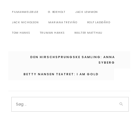
FILMANMELDELSE
G. BOEHOLT
JACK LEMMON
JACK NICHOLSON
MARIANA TREVIÑO
ROLF LASSGÅRD
TOM HANKS
TRUMAN HANKS
WALTER MATTHAU
Indlægsnavigation
DEN HIRSCHSPRUNGSKE SAMLING: ANNA
SYBERG
BETTY NANSEN TEATRET: I AM GOLD