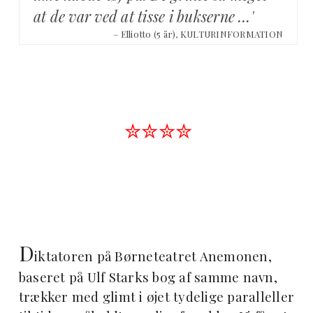
at de var ved at tisse i bukserne …'
– Elliotto (5 år), KULTURINFORMATION
✮✮✮✮
D
iktatoren på Børneteatret Anemonen,
baseret på Ulf Starks bog af samme navn,
trækker med glimt i øjet tydelige paralleller