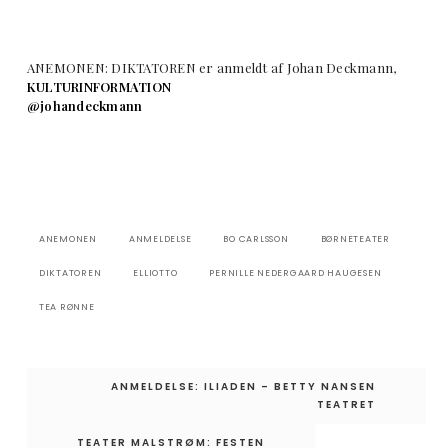
ANEMONEN: DIKTATOREN er anmeldt af Johan Deckmann,
KULTURINFORMATION
@johandeckmann
ANEMONEN
ANMELDELSE
BO CARLSSON
BØRNETEATER
DIKTATOREN
ELLIOTTO
PERNILLE NEDERGAARD HAUGESEN
TEA RØNNE
Indlægsnavigation
ANMELDELSE: ILIADEN – BETTY NANSEN
TEATRET
TEATER MALSTRØM: FESTEN