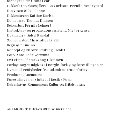
Scenograf: Sir Grand Lear
Dukkefører/Skuespillere: Bo Carlsson, Pernille Nedergaard
Haugesen & Tea Rønne
Dukkemager: Katrine Karlsen
Komponist: Thomas Dinesen
Rekvisitør: Pernille Lehnert
Instruktør- og produktionsassistent: Mie Jørgensen
Dramaturg: Sidsel Ramdal
Scenemester: Christoffer D. Pihl
Regissør: Tine Als
Koncept og historieudvikling: Holdet
Foto: Anne Sofie Vermund
Frit efter Ulf Starks bog Diktatorn
Forlag: Bogen udgives af Berghs forlag og forestillingen er
lavet med rettigheder fra Columbine Teaterforlag
Producent Anemonen
Forestillingen er støttet af Bestles Fond
Københavns Kommunens Kultur og fritidsudvalg
ANEMONEN: DIKTATOREN se mere
her