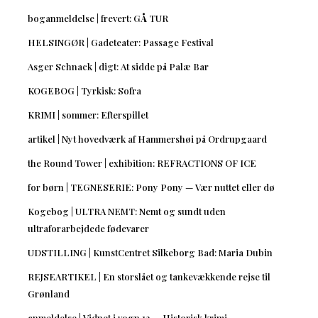
boganmeldelse | frevert: GÅ TUR
HELSINGØR | Gadeteater: Passage Festival
Asger Schnack | digt: At sidde på Palæ Bar
KOGEBOG | Tyrkisk: Sofra
KRIMI | sommer: Efterspillet
artikel | Nyt hovedværk af Hammershøi på Ordrupgaard
the Round Tower | exhibition: REFRACTIONS OF ICE
for børn | TEGNESERIE: Pony Pony — Vær nuttet eller dø
Kogebog | ULTRA NEMT: Nemt og sundt uden
ultraforarbejdede fødevarer
UDSTILLING | KunstCentret Silkeborg Bad: Maria Dubin
REJSEARTIKEL | En storslået og tankevækkende rejse til
Grønland
anmeldelse | Vidnet i vogn 12 — Historisk krimi