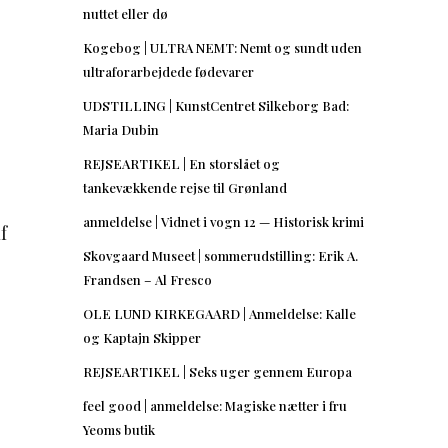
nuttet eller dø
Kogebog | ULTRA NEMT: Nemt og sundt uden
ultraforarbejdede fødevarer
UDSTILLING | KunstCentret Silkeborg Bad:
Maria Dubin
REJSEARTIKEL | En storslået og
tankevækkende rejse til Grønland
anmeldelse | Vidnet i vogn 12 — Historisk krimi
f
Skovgaard Museet | sommerudstilling: Erik A.
Frandsen – Al Fresco
OLE LUND KIRKEGAARD | Anmeldelse: Kalle
og Kaptajn Skipper
REJSEARTIKEL | Seks uger gennem Europa
feel good | anmeldelse: Magiske nætter i fru
Yeoms butik