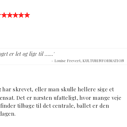
✮✮✮✮✮✮
et er let og lige til ……'
– Louise Frevert, KULTURINFORMATION
 har skrevet, eller man skulle hellere sige et
nsat. Det er næsten ufatteligt, hvor mange veje
inder tilbage til det centrale, ballet er den
rdagen.