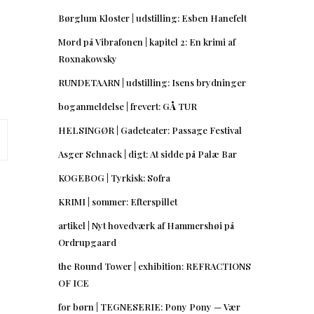
Børglum Kloster | udstilling: Esben Hanefelt
Mord på Vibrafonen | kapitel 2: En krimi af
Roxnakowsky
RUNDETAARN | udstilling: Isens brydninger
boganmeldelse | frevert: GÅ TUR
HELSINGØR | Gadeteater: Passage Festival
Asger Schnack | digt: At sidde på Palæ Bar
KOGEBOG | Tyrkisk: Sofra
KRIMI | sommer: Efterspillet
artikel | Nyt hovedværk af Hammershøi på
Ordrupgaard
the Round Tower | exhibition: REFRACTIONS
OF ICE
for børn | TEGNESERIE: Pony Pony — Vær