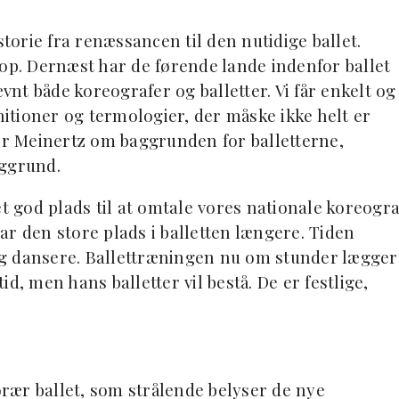
storie fra renæssancen til den nutidige ballet.
 op. Dernæst har de førende lande indenfor ballet
ævnt både koreografer og balletter. Vi får enkelt og
initioner og termologier, der måske ikke helt er
ler Meinertz om baggrunden for balletterne,
aggrund.
et god plads til at omtale vores nationale koreogra
ar den store plads i balletten længere. Tiden
g dansere. Ballettræningen nu om stunder lægger
d, men hans balletter vil bestå. De er festlige,
rær ballet, som strålende belyser de nye