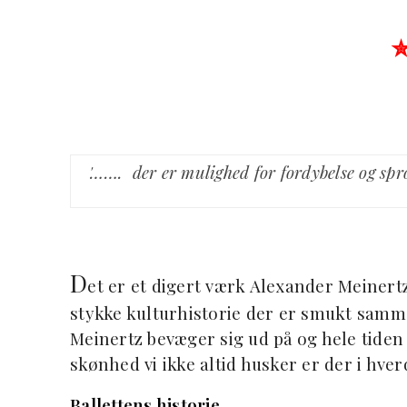
'……. der er mulighed for fordybelse og sprog
D
et er et digert værk Alexander Meinertz
stykke kulturhistorie der er smukt samme
Meinertz bevæger sig ud på og hele tiden f
skønhed vi ikke altid husker er der i hve
Ballettens historie