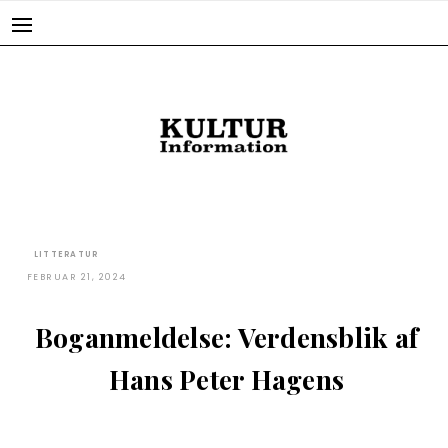
Skip
to
content
LITTERATUR
FEBRUAR 21, 2024
Boganmeldelse: Verdensblik af
Hans Peter Hagens