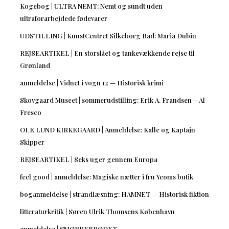
Kogebog | ULTRA NEMT: Nemt og sundt uden
ultraforarbejdede fødevarer
UDSTILLING | KunstCentret Silkeborg Bad: Maria Dubin
REJSEARTIKEL | En storslået og tankevækkende rejse til
Grønland
anmeldelse | Vidnet i vogn 12 — Historisk krimi
Skovgaard Museet | sommerudstilling: Erik A. Frandsen – Al
Fresco
OLE LUND KIRKEGAARD | Anmeldelse: Kalle og Kaptajn
Skipper
REJSEARTIKEL | Seks uger gennem Europa
feel good | anmeldelse: Magiske nætter i fru Yeoms butik
boganmeldelse | strandlæsning: HAMNET — Historisk fiktion
litteraturkritik | Søren Ulrik Thomsens København
anmeldelse | SMØRREBRØDET