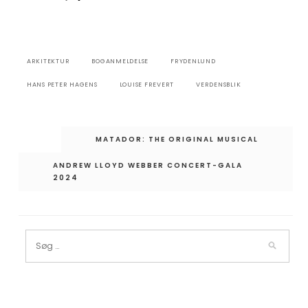
ARKITEKTUR
BOGANMELDELSE
FRYDENLUND
HANS PETER HAGENS
LOUISE FREVERT
VERDENSBLIK
Indlægsnavigation
MATADOR: THE ORIGINAL MUSICAL
ANDREW LLOYD WEBBER CONCERT-GALA
2024