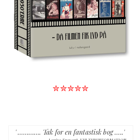
✮✮✮✮✮
' …………. Tak for en fantastisk bog …..'
– Louise Frevert, KULTURINFORMATION