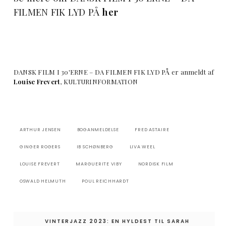
FILMEN FIK LYD PÅ
her
DANSK FILM I 30'ERNE – DA FILMEN FIK LYD PÅ er anmeldt af
Louise Frevert
, KULTURINFORMATION
ARTHUR JENSEN
BOGANMELDELSE
FRED ASTAIRE
GINGER ROGERS
IB SCHØNBERG
LIVA WEEL
LOUISE FREVERT
MARGUERITE VIBY
NORDISK FILM
OSWALD HELMUTH
POUL REICHHARDT
Indlægsnavigation
VINTERJAZZ 2023: EN HYLDEST TIL SARAH