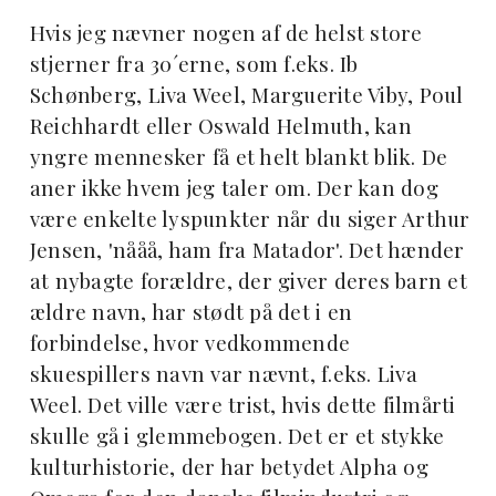
Hvis jeg nævner nogen af de helst store
stjerner fra 30´erne, som f.eks. Ib
Schønberg, Liva Weel, Marguerite Viby, Poul
Reichhardt eller Oswald Helmuth, kan
yngre mennesker få et helt blankt blik. De
aner ikke hvem jeg taler om. Der kan dog
være enkelte lyspunkter når du siger Arthur
Jensen, 'nååå, ham fra Matador'. Det hænder
at nybagte forældre, der giver deres barn et
ældre navn, har stødt på det i en
forbindelse, hvor vedkommende
skuespillers navn var nævnt, f.eks. Liva
Weel. Det ville være trist, hvis dette filmårti
skulle gå i glemmebogen. Det er et stykke
kulturhistorie, der har betydet Alpha og