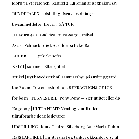
Mord på Vibrafonen | kapitel 2: En krimi af Roxnakowsky
RUNDETAARN | udstilling: Isens brydninger
boganmeldelse | frevert: GÅ TUR
HELSINGØR | Gadeteater: Passage Festival
Asger Schnack | digt: At sidde på Palæ Bar
KOGEBOG | Tyrkisk: Sofra
KRIMI | sommer: Efterspillet
artikel | Nyt hovedværk af Hammershøi på Ordrupgaard
the Round Tower | exhibition: REFRACTIONS OF ICE
for børn | TEGNESERIE: Pony Pony — Vær nuttet eller dø
Kogebog | ULTRA NEMT: Nemt og sundt uden
ultraforarbejdede fødevarer
UDSTILLING | KunstCentret Silkeborg Bad: Maria Dubin
REJSEARTIKEL | En storslået og tankevækkende rejse til