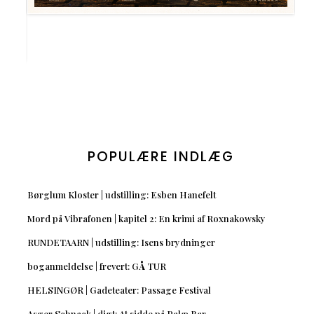
POPULÆRE INDLÆG
Børglum Kloster | udstilling: Esben Hanefelt
Mord på Vibrafonen | kapitel 2: En krimi af Roxnakowsky
RUNDETAARN | udstilling: Isens brydninger
boganmeldelse | frevert: GÅ TUR
HELSINGØR | Gadeteater: Passage Festival
Asger Schnack | digt: At sidde på Palæ Bar