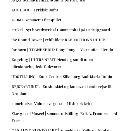
KOGEBOG | Tyrkisk: Sofra
KRIMI | sommer: Efterspillet
artikel | Nyt hovedværk af Hammershøi på Ordrupgaard
the Round Tower | exhibition: REFRACTIONS OF ICE
for børn | TEGNESERIE: Pony Pony — Vær nuttet eller dø
Kogebog | ULTRA NEMT: Nemt og sundt uden
ultraforarbejdede fødevarer
UDSTILLING | KunstCentret Silkeborg Bad: Maria Dubin
REJSEARTIKEL | En storslået og tankevækkende rejse til
Grønland
anmeldelse | Vidnet i vogn 12 — Historisk krimi
Skovgaard Museet | sommerudstilling: Erik A. Frandsen – Al
Fresco
OLE LUND KIRKEGAARD | Anmeldelse: Kalle og Kaptajn