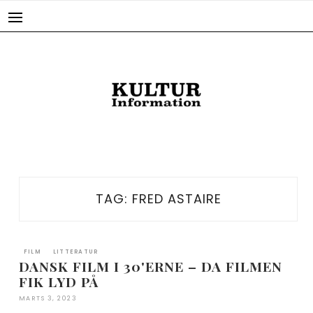
Skip
to
content
TAG:
FRED ASTAIRE
FILM
LITTERATUR
DANSK FILM I 30'ERNE – DA FILMEN
FIK LYD PÅ
MARTS 3, 2023