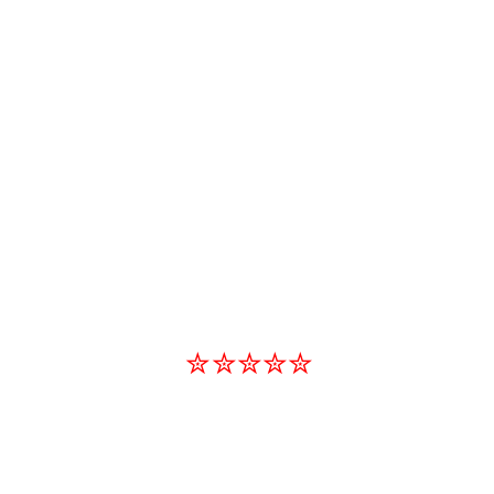
✮✮✮✮✮