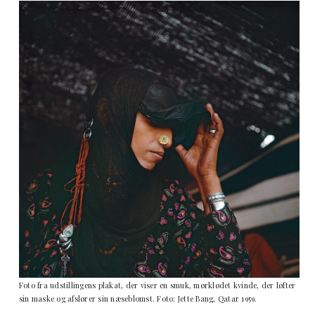
Foto fra udstillingens plakat, der viser en smuk, mørklødet kvinde, der løfter
sin maske og afslører sin næseblomst. Foto: Jette Bang, Qatar 1959.