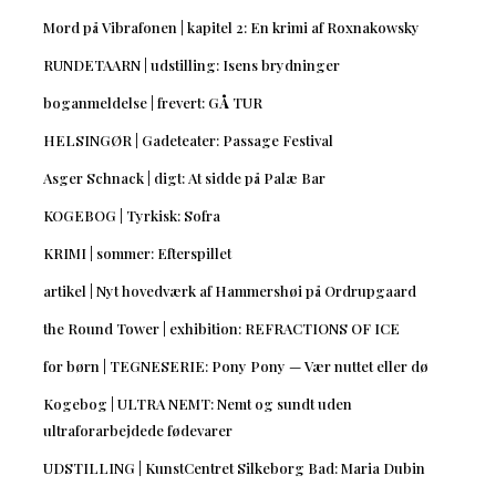
Mord på Vibrafonen | kapitel 2: En krimi af Roxnakowsky
RUNDETAARN | udstilling: Isens brydninger
boganmeldelse | frevert: GÅ TUR
HELSINGØR | Gadeteater: Passage Festival
Asger Schnack | digt: At sidde på Palæ Bar
KOGEBOG | Tyrkisk: Sofra
KRIMI | sommer: Efterspillet
artikel | Nyt hovedværk af Hammershøi på Ordrupgaard
the Round Tower | exhibition: REFRACTIONS OF ICE
for børn | TEGNESERIE: Pony Pony — Vær nuttet eller dø
Kogebog | ULTRA NEMT: Nemt og sundt uden
ultraforarbejdede fødevarer
UDSTILLING | KunstCentret Silkeborg Bad: Maria Dubin