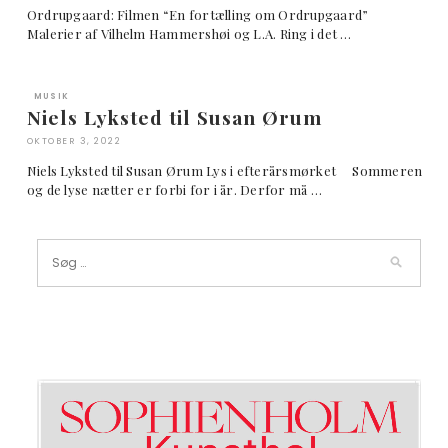
Ordrupgaard: Filmen “En fortælling om Ordrupgaard”
Malerier af Vilhelm Hammershøi og L.A. Ring i det …
MUSIK
Niels Lyksted til Susan Ørum
OKTOBER 3, 2022
Niels Lyksted til Susan Ørum Lys i efterårsmørket Sommeren
og de lyse nætter er forbi for i år. Derfor må …