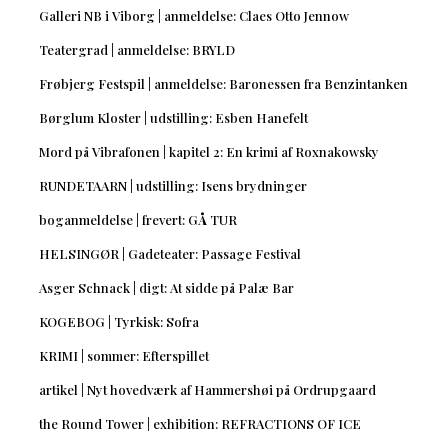
Galleri NB i Viborg | anmeldelse: Claes Otto Jennow
Teatergrad | anmeldelse: BRYLD
Frøbjerg Festspil | anmeldelse: Baronessen fra Benzintanken
Børglum Kloster | udstilling: Esben Hanefelt
Mord på Vibrafonen | kapitel 2: En krimi af Roxnakowsky
RUNDETAARN | udstilling: Isens brydninger
boganmeldelse | frevert: GÅ TUR
HELSINGØR | Gadeteater: Passage Festival
Asger Schnack | digt: At sidde på Palæ Bar
KOGEBOG | Tyrkisk: Sofra
KRIMI | sommer: Efterspillet
artikel | Nyt hovedværk af Hammershøi på Ordrupgaard
the Round Tower | exhibition: REFRACTIONS OF ICE