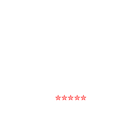
✮✮✮✮✮