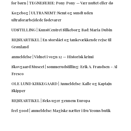
for børn | TEGNESERIE: Pony Pony — Vær nuttet eller dø
Kogebog | ULTRA NEMT: Nemt og sundt uden
ultraforarbejdede fødevarer
UDSTILLING | KunstCentret Silkeborg Bad: Maria Dubin
REJSEARTIKEL | En storslået og tankevækkende rejse til
Grønland
anmeldelse | Vidnet i vogn 12 — Historisk krimi
Skovgaard Museet | sommerudstilling: Erik A. Frandsen – Al
Fresco
OLE LUND KIRKEGAARD | Anmeldelse: Kalle og Kaptajn
Skipper
REJSEARTIKEL | Seks uger gennem Europa
feel good | anmeldelse: Magiske nætter i fru Yeoms butik