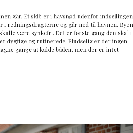
men går. Et skib er i havsnød udenfor indsejlingen
 i redningsdragterne og går ned til havnen. Bye
skulle være synkefri. Det er første gang den skal i
 dygtige og rutinerede. Pludselig er der ingen
tagne gange at kalde båden, men der er intet