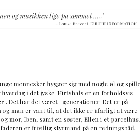
nen og musikken lige på sømmet …..'
– Louise Frevert, KULTURINFORMATION
To unge mennesker hygger sig med nogle øl og spill
hverdag i det jyske. Hirtshals er en forholdsvis
ri. Det har det været i generationer. Det er på
g man er vant til, at det ikke er ufarligt at være
og mor, Iben, samt en søster, Ellen i et parcelhus.
faderen er frivillig styrmand på en redningsbåd.