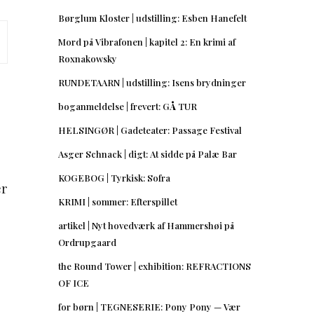
Børglum Kloster | udstilling: Esben Hanefelt
Mord på Vibrafonen | kapitel 2: En krimi af
Roxnakowsky
RUNDETAARN | udstilling: Isens brydninger
boganmeldelse | frevert: GÅ TUR
HELSINGØR | Gadeteater: Passage Festival
Asger Schnack | digt: At sidde på Palæ Bar
KOGEBOG | Tyrkisk: Sofra
er
KRIMI | sommer: Efterspillet
artikel | Nyt hovedværk af Hammershøi på
Ordrupgaard
the Round Tower | exhibition: REFRACTIONS
OF ICE
for børn | TEGNESERIE: Pony Pony — Vær