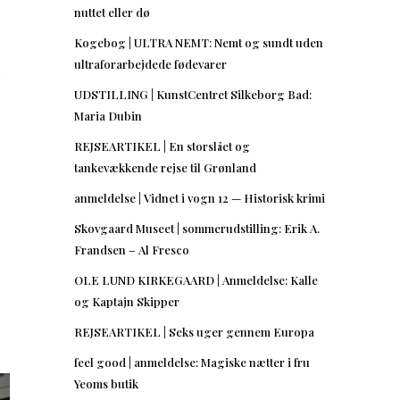
nuttet eller dø
Kogebog | ULTRA NEMT: Nemt og sundt uden
ultraforarbejdede fødevarer
n
UDSTILLING | KunstCentret Silkeborg Bad:
Maria Dubin
REJSEARTIKEL | En storslået og
tankevækkende rejse til Grønland
anmeldelse | Vidnet i vogn 12 — Historisk krimi
Skovgaard Museet | sommerudstilling: Erik A.
Frandsen – Al Fresco
OLE LUND KIRKEGAARD | Anmeldelse: Kalle
og Kaptajn Skipper
REJSEARTIKEL | Seks uger gennem Europa
feel good | anmeldelse: Magiske nætter i fru
Yeoms butik