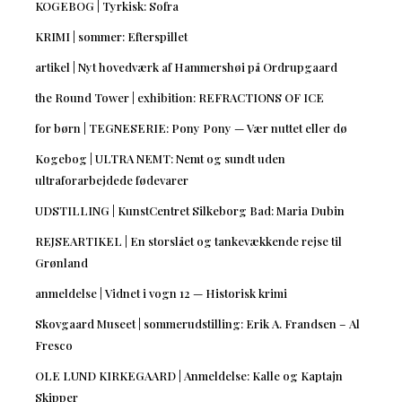
KOGEBOG | Tyrkisk: Sofra
KRIMI | sommer: Efterspillet
artikel | Nyt hovedværk af Hammershøi på Ordrupgaard
the Round Tower | exhibition: REFRACTIONS OF ICE
for børn | TEGNESERIE: Pony Pony — Vær nuttet eller dø
Kogebog | ULTRA NEMT: Nemt og sundt uden
ultraforarbejdede fødevarer
UDSTILLING | KunstCentret Silkeborg Bad: Maria Dubin
REJSEARTIKEL | En storslået og tankevækkende rejse til
Grønland
anmeldelse | Vidnet i vogn 12 — Historisk krimi
Skovgaard Museet | sommerudstilling: Erik A. Frandsen – Al
Fresco
OLE LUND KIRKEGAARD | Anmeldelse: Kalle og Kaptajn
Skipper