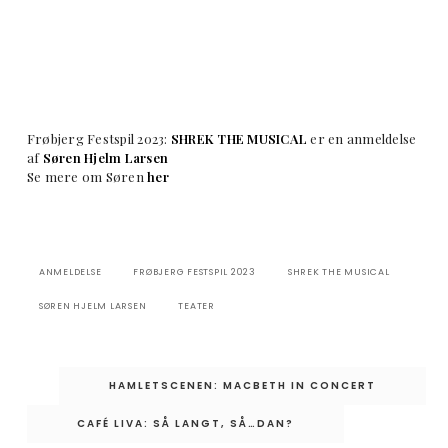
Frøbjerg Festspil 2023:
SHREK THE MUSICAL
er en anmeldelse
af
Søren Hjelm Larsen
Se mere om Søren
her
ANMELDELSE
FRØBJERG FESTSPIL 2023
SHREK THE MUSICAL
SØREN HJELM LARSEN
TEATER
Indlægsnavigation
HAMLETSCENEN: MACBETH IN CONCERT
CAFÉ LIVA: SÅ LANGT, SÅ…DAN?