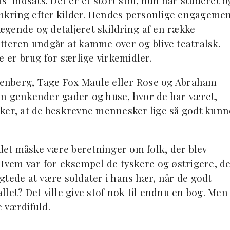
’ indsats. Det er et stort stof, hun har studeret o
mkring efter kilder. Hendes personlige engageme
evægende og detaljeret skildring af en række
tteren undgår at kamme over og blive teatralsk.
kke er brug for særlige virkemidler.
enberg, Tage Fox Maule eller Rose og Abraham
an genkender gader og huse, hvor de har været,
nker, at de beskrevne mennesker lige så godt kunn
 det måske være beretninger om folk, der blev
 Hvem var for eksempel de tyskere og østrigere, d
nægtede at være soldater i hans hær, når de godt
let? Det ville give stof nok til endnu en bog. Men
 værdifuld.