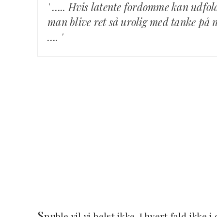
' ….. Hvis latente fordomme kan udfold
man blive ret så urolig med tanke på n
…. '
S
nuble vil vi helst ikke. I hvert fald ikke 