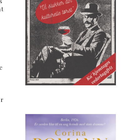
g
nt
e
er