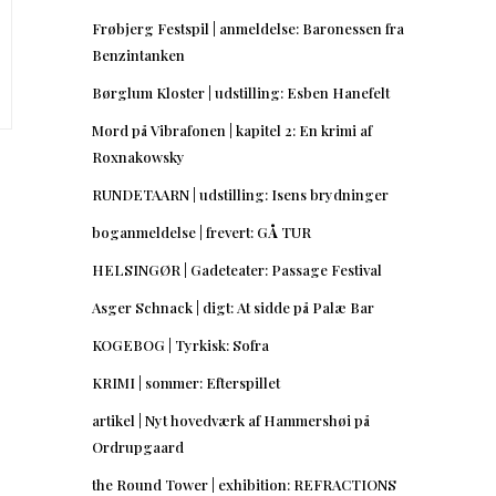
Frøbjerg Festspil | anmeldelse: Baronessen fra
Benzintanken
Børglum Kloster | udstilling: Esben Hanefelt
Mord på Vibrafonen | kapitel 2: En krimi af
Roxnakowsky
RUNDETAARN | udstilling: Isens brydninger
boganmeldelse | frevert: GÅ TUR
HELSINGØR | Gadeteater: Passage Festival
Asger Schnack | digt: At sidde på Palæ Bar
KOGEBOG | Tyrkisk: Sofra
KRIMI | sommer: Efterspillet
artikel | Nyt hovedværk af Hammershøi på
Ordrupgaard
the Round Tower | exhibition: REFRACTIONS