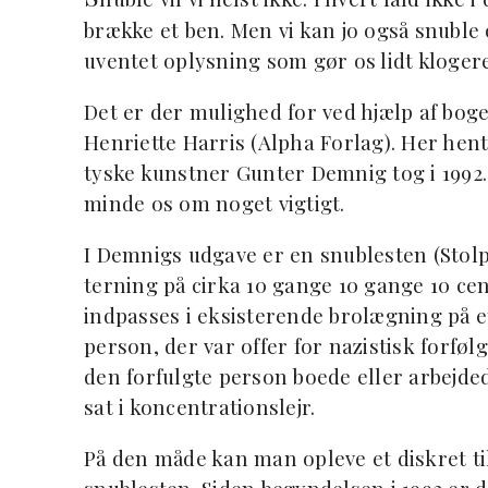
brække et ben. Men vi kan jo også snuble
uventet oplysning som gør os lidt klogere
Det er der mulighed for ved hjælp af bog
Henriette Harris (Alpha Forlag). Her henty
tyske kunstner Gunter Demnig tog i 1992
minde os om noget vigtigt.
I Demnigs udgave er en snublesten (Stolp
terning på cirka 10 gange 10 gange 10 c
indpasses i eksisterende brolægning på et
person, der var offer for nazistisk forfølg
den forfulgte person boede eller arbejded
sat i koncentrationslejr.
På den måde kan man opleve et diskret ti