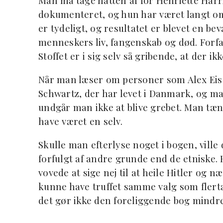
Man må tage hatten af for Henriette Harris
dokumenteret, og hun har været langt o
er tydeligt, og resultatet er blevet en b
menneskers liv, fangenskab og død. Forfa
Stoffet er i sig selv så gribende, at der i
Når man læser om personer som Alex Eis
Schwartz, der har levet i Danmark, og m
undgår man ikke at blive grebet. Man tæ
have været en selv.
Skulle man efterlyse noget i bogen, ville
forfulgt af andre grunde end de etniske.
vovede at sige nej til at heile Hitler og 
kunne have truffet samme valg som flertal
det gør ikke den foreliggende bog mindre