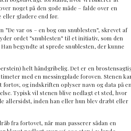
 over noget på den gode måde – falde over en
 eller gladere end før.
en ”De var os – en bog om snublesten”, skrevet af
der ordet ”snublesten” til et initiativ, som den
. Han begyndte at sprede snublesten, der kunne
erstein) helt håndgribelig. Det er en brostensagti
entimeter med en messingplade foroven. Stenen ka
 fortov, og indskriften oplyser navn og data på e
else. Typisk vil stenen blive nedlagt et sted, hvor
e allersidst, inden han eller hun blev dræbt eller
lråb fra fortovet, når man passerer sådan en