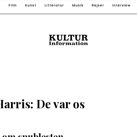
T
Film
Kunst
Litteratur
Musik
Rejser
Interview
Harris: De var os
 om snublesten