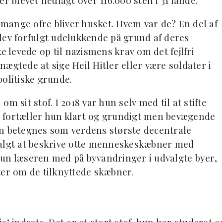
r blevet nedlagt over 116.000 sten i 31 lande.
e mange ofre bliver husket. Hvem var de? En del af
lev forfulgt udelukkende på grund af deres
e levede op til nazismens krav om det fejlfri
ægtede at sige Heil Hitler eller være soldater i
politiske grunde.
m sit stof. I 2018 var hun selv med til at stifte
 fortæller hun klart og grundigt men bevægende
an betegnes som verdens største decentrale
lgt at beskrive otte menneskeskæbner med
hun læseren med på byvandringer i udvalgte byer,
ter om de tilknyttede skæbner.