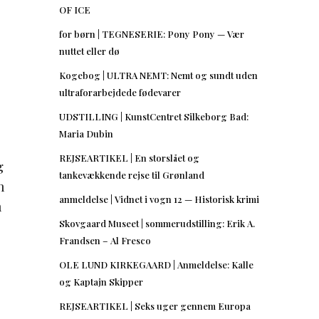
OF ICE
for børn | TEGNESERIE: Pony Pony — Vær
nuttet eller dø
Kogebog | ULTRA NEMT: Nemt og sundt uden
ultraforarbejdede fødevarer
UDSTILLING | KunstCentret Silkeborg Bad:
Maria Dubin
REJSEARTIKEL | En storslået og
g
tankevækkende rejse til Grønland
n
anmeldelse | Vidnet i vogn 12 — Historisk krimi
n
Skovgaard Museet | sommerudstilling: Erik A.
Frandsen – Al Fresco
OLE LUND KIRKEGAARD | Anmeldelse: Kalle
og Kaptajn Skipper
REJSEARTIKEL | Seks uger gennem Europa