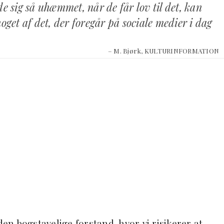
e sig så uhæmmet, når de får lov til det, kan
oget af det, der foregår på sociale medier i dag
– M. Bjørk, KULTURINFORMATION
i den bogstavelige forstand, hvor vi risikerer at