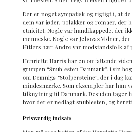
snublesten. Siden begyndelsen i 1992 er de
Der er noget sympatisk og rigtigt i, at d
dem var jøder, polakker og romaer, der b
etnicitet. Nogle var handikappede, der ikk
menneske. Nogle var Jehovas Vidner, der n
Hitlers hær. Andre var modstandsfolk af 
Henriette Harris har en omfattende viden o
gruppen “Snublesten Danmark”. I sin bog
om Demnigs ”Stolpersteine”, der i dag k
mindesmærke. Som eksempler har hun va
tilknytning til Danmark. Desuden tager 
hvor der er nedlagt snublesten, og beret
Prisværdig indsats