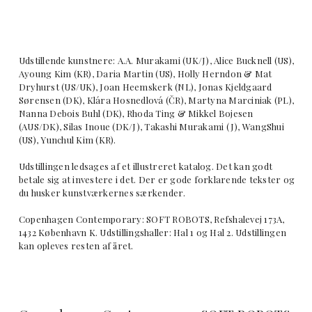
Udstillende kunstnere: A.A. Murakami (UK/J), Alice Bucknell (US),
Ayoung Kim (KR), Daria Martin (US), Holly Herndon & Mat
Dryhurst (US/UK), Joan Heemskerk (NL), Jonas Kjeldgaard
Sørensen (DK), Klára Hosnedlová (ČR), Martyna Marciniak (PL),
Nanna Debois Buhl (DK), Rhoda Ting & Mikkel Bojesen
(AUS/DK), Silas Inoue (DK/J), Takashi Murakami (J), WangShui
(US), Yunchul Kim (KR).
Udstillingen ledsages af et illustreret katalog. Det kan godt
betale sig at investere i det. Der er gode forklarende tekster og
du husker kunstværkernes særkender.
Copenhagen Contemporary: SOFT ROBOTS, Refshalevej 173A,
1432 København K. Udstillingshaller: Hal 1 og Hal 2. Udstillingen
kan opleves resten af året.