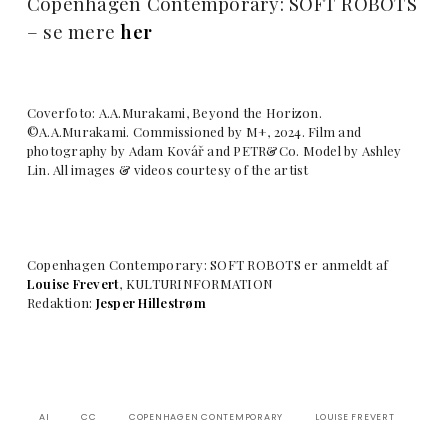
Copenhagen Contemporary: SOFT ROBOTS
– se mere
her
Coverfoto: A.A.Murakami, Beyond the Horizon.
©A.A.Murakami. Commissioned by M+, 2024. Film and
photography by Adam Kovář and PETR&Co. Model by Ashley
Lin. All images & videos courtesy of the artist
Copenhagen Contemporary: SOFT ROBOTS er anmeldt af
Louise Frevert
, KULTURINFORMATION
Redaktion:
Jesper Hillestrøm
AI
CC
COPENHAGEN CONTEMPORARY
LOUISE FREVERT