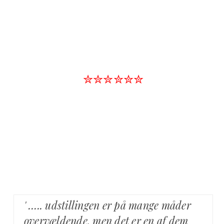
✮✮✮✮✮✮
' ….. udstillingen er på mange måder
overvældende, men det er en af dem