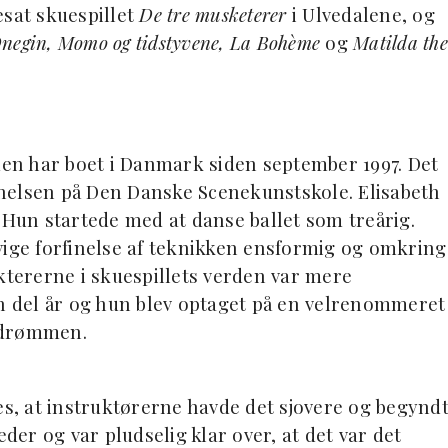
esat skuespillet
De tre musketerer
i Ulvedalene, og
negin, Momo og tidstyvene, La Bohème
og
Matilda the
 men har boet i Danmark siden september 1997. Det
nelsen på Den Danske Scenekunstskole. Elisabeth
iv. Hun startede med at danse ballet som treårig.
vige forfinelse af teknikken ensformig og omkring
ktererne i skuespillets verden var mere
en del år og hun blev optaget på en velrenommeret
 drømmen.
es, at instruktørerne havde det sjovere og begynd
eder og var pludselig klar over, at det var det