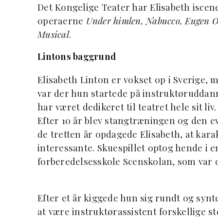
Det Kongelige Teater har Elisabeth iscen
operaerne
Under himlen, Nabucco, Eugen O
Musical
.
Lintons baggrund
Elisabeth Linton er vokset op i Sverige,
var der hun startede på instruktøruddan
har været dedikeret til teatret hele sit l
Efter 10 år blev stangtræningen og den e
de tretten år opdagede Elisabeth, at kara
interessante. Skuespillet optog hende i 
forberedelsesskole Scenskolan, som var
Efter et år kiggede hun sig rundt og synt
at være instruktørassistent forskellige st