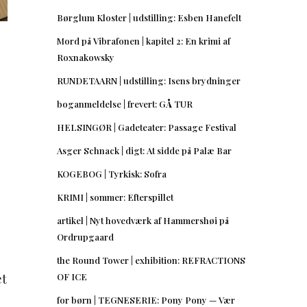
Børglum Kloster | udstilling: Esben Hanefelt
Mord på Vibrafonen | kapitel 2: En krimi af
Roxnakowsky
RUNDETAARN | udstilling: Isens brydninger
boganmeldelse | frevert: GÅ TUR
HELSINGØR | Gadeteater: Passage Festival
Asger Schnack | digt: At sidde på Palæ Bar
KOGEBOG | Tyrkisk: Sofra
KRIMI | sommer: Efterspillet
artikel | Nyt hovedværk af Hammershøi på
Ordrupgaard
the Round Tower | exhibition: REFRACTIONS
et
OF ICE
for børn | TEGNESERIE: Pony Pony — Vær