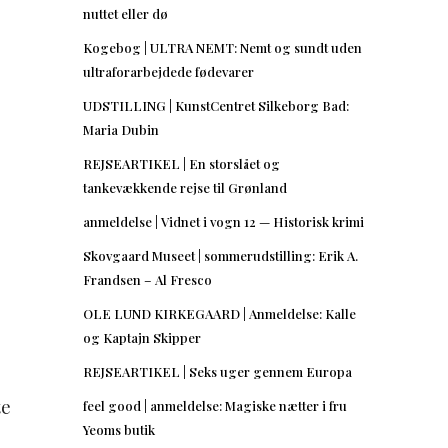
nuttet eller dø
Kogebog | ULTRA NEMT: Nemt og sundt uden
ultraforarbejdede fødevarer
UDSTILLING | KunstCentret Silkeborg Bad:
Maria Dubin
REJSEARTIKEL | En storslået og
tankevækkende rejse til Grønland
anmeldelse | Vidnet i vogn 12 — Historisk krimi
Skovgaard Museet | sommerudstilling: Erik A.
Frandsen – Al Fresco
OLE LUND KIRKEGAARD | Anmeldelse: Kalle
og Kaptajn Skipper
REJSEARTIKEL | Seks uger gennem Europa
te
feel good | anmeldelse: Magiske nætter i fru
Yeoms butik