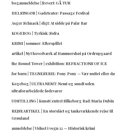
boganmeldelse | frevert: GÅ TUR
HELSINGØR | Gadeteater: Passage Festival
Asger Schnack | digt: At sidde på Palæ Bar
KOGEBOG | Tyrkisk: Sofra
KRIMI | sommer: Efterspillet
artikel | Nyt hovedværk af Hammershøi på Ordrupgaard
the Round Tower | exhibition: REFRACTIONS OF ICE
for børn | TEGNESERIE: Pony Pony — Vær nuttet eller dø
Kogebog | ULTRA NEMT: Nemt og sundt uden
ultraforarbejdede fødevarer
UDSTILLING | KunstCentret Silkeborg Bad: Maria Dubin
REJSEARTIKEL | En storslået og tankevækkende rejse til
Grønland
anmeldelse | Vidnet i vogn 12 — Historisk krimi