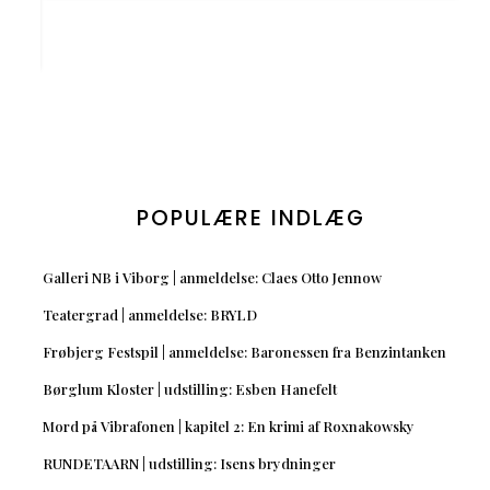
POPULÆRE INDLÆG
Galleri NB i Viborg | anmeldelse: Claes Otto Jennow
Teatergrad | anmeldelse: BRYLD
Frøbjerg Festspil | anmeldelse: Baronessen fra Benzintanken
Børglum Kloster | udstilling: Esben Hanefelt
Mord på Vibrafonen | kapitel 2: En krimi af Roxnakowsky
RUNDETAARN | udstilling: Isens brydninger