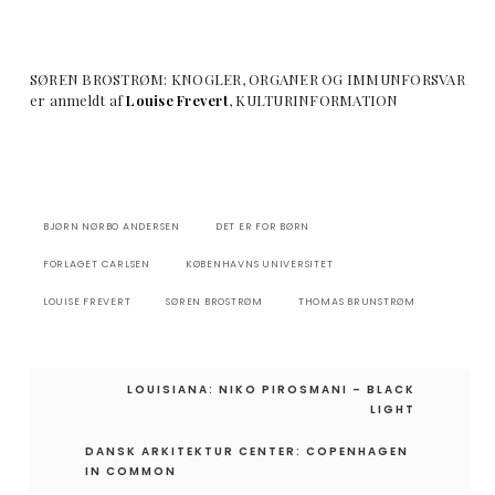
SØREN BROSTRØM: KNOGLER, ORGANER OG IMMUNFORSVAR
er anmeldt af
Louise Frevert
, KULTURINFORMATION
BJØRN NØRBO ANDERSEN
DET ER FOR BØRN
FORLAGET CARLSEN
KØBENHAVNS UNIVERSITET
LOUISE FREVERT
SØREN BROSTRØM
THOMAS BRUNSTRØM
Indlægsnavigation
LOUISIANA: NIKO PIROSMANI – BLACK
LIGHT
DANSK ARKITEKTUR CENTER: COPENHAGEN
IN COMMON