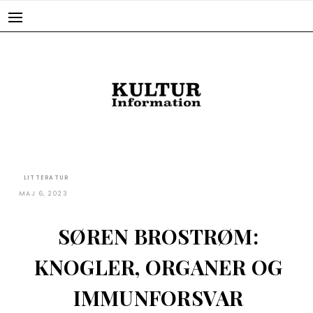
Skip
to
content
LITTERATUR
MAJ 6, 2023
SØREN BROSTRØM:
KNOGLER, ORGANER OG
IMMUNFORSVAR