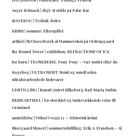
Asger Schnack | digt: At sidde på Palæ Bar
KOGEBOG | Tyrkisk: Sofra
KRIMI | sommer: Efterspillet
artikel | Nyt hovedværk af Hammershøi på Ordrupgaard
the Round Tower | exhibition: REFRACTIONS OF ICE
for børn | TEGNESERIE: Pony Pony — Vær nuttet eller dø
Kogebog | ULTRA NEMT: Nemt og sundt uden
ultraforarbejdede fødevarer
UDSTILLING | KunstCentret Silkeborg Bad: Maria Dubin
REJSEARTIKEL | En storslået og tankevækkende rejse til
Grønland
anmeldelse | Vidnet i vogn 12 — Historisk krimi
Skovgaard Museet | sommerudstilling: Erik A. Frandsen – Al
Fresco