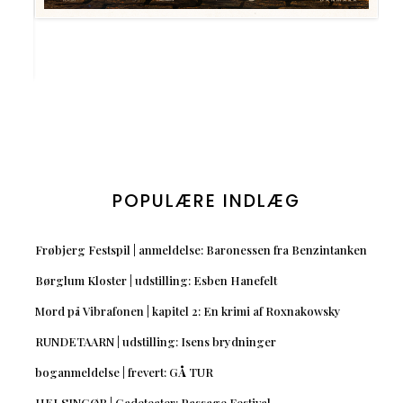
POPULÆRE INDLÆG
Frøbjerg Festspil | anmeldelse: Baronessen fra Benzintanken
Børglum Kloster | udstilling: Esben Hanefelt
Mord på Vibrafonen | kapitel 2: En krimi af Roxnakowsky
RUNDETAARN | udstilling: Isens brydninger
boganmeldelse | frevert: GÅ TUR
HELSINGØR | Gadeteater: Passage Festival