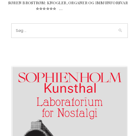
SØREN BROSTRØM: KNOGLER, ORGANER OG IMMUNFORSVAR
✮✮✮✮✮✮ …