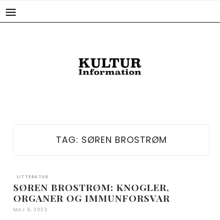
Skip
to
content
TAG:
SØREN BROSTRØM
LITTERATUR
SØREN BROSTRØM: KNOGLER,
ORGANER OG IMMUNFORSVAR
MAJ 6, 2023