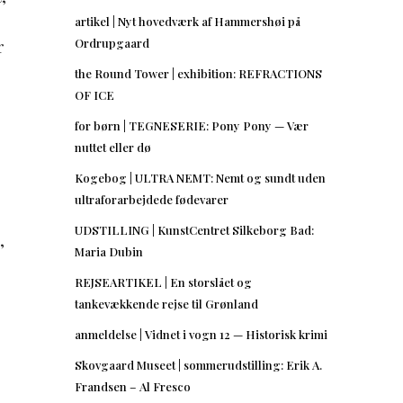
artikel | Nyt hovedværk af Hammershøi på
Ordrupgaard
r
the Round Tower | exhibition: REFRACTIONS
OF ICE
for børn | TEGNESERIE: Pony Pony — Vær
nuttet eller dø
e
Kogebog | ULTRA NEMT: Nemt og sundt uden
ultraforarbejdede fødevarer
UDSTILLING | KunstCentret Silkeborg Bad:
,
Maria Dubin
REJSEARTIKEL | En storslået og
tankevækkende rejse til Grønland
anmeldelse | Vidnet i vogn 12 — Historisk krimi
Skovgaard Museet | sommerudstilling: Erik A.
Frandsen – Al Fresco