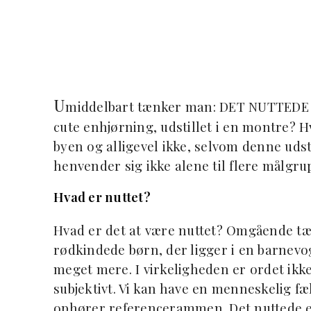
U
middelbart tænker man: DET NUTTEDE i
cute enhjørning, udstillet i en montre? Hv
byen og alligevel ikke, selvom denne uds
henvender sig ikke alene til flere målgrupp
Hvad er nuttet?
Hvad er det at være nuttet? Omgående tæn
rødkindede børn, der ligger i en barnevo
meget mere. I virkeligheden er ordet ikke
subjektivt. Vi kan have en menneskelig fæ
ophører referencerammen. Det nuttede er j