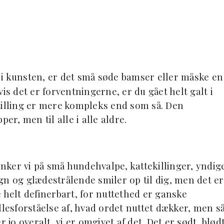
 kunsten, er det små søde bamser eller måske en
is det er forventningerne, er du gået helt galt i
tilling er mere kompleks end som så. Den
er, men til alle i alle aldre.
ker vi på små hundehvalpe, kattekillinger, yndig
gn og glædestrålende smiler op til dig, men det er
 helt definerbart, for nuttethed er ganske
llesforståelse af, hvad ordet nuttet dækker, men s
o overalt, vi er omgivet af det. Det er sødt, blødt