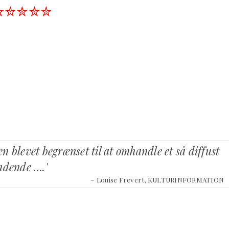
✮✮✮✮✮
gen blevet begrænset til at omhandle et så diffust
ndende ….'
– Louise Frevert, KULTURINFORMATION