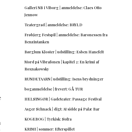
Galleri NB i Viborg | anmeldelse: Claes Otto
Jennow
Teatergrad | anmeldelse: BRYLD
Frøbjerg Festspil | anmeldelse: Baronessen fra
Benzintanken
Børglum Kloster | udstilling: Esben Hanefelt
Mord på Vibrafonen | kapitel 2: En krimi af
Roxnakowsky
RUNDETAARN | udstilling: Isens brydninger
boganmeldelse | frevert: GÅ TUR
e
HELSINGØR | Gadeteater: Passage Festival
Asger Schnack | digt: At sidde på Palæ Bar
KOGEBOG | Tyrkisk: Sofra
å
KRIMI | sommer: Efterspillet
,