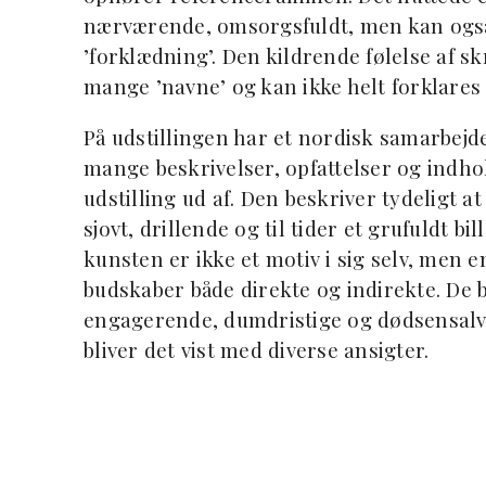
nærværende, omsorgsfuldt, men kan også 
’forklædning’. Den kildrende følelse af s
mange ’navne’ og kan ikke helt forklares e
På udstillingen har et nordisk samarbej
mange beskrivelser, opfattelser og indho
udstilling ud af. Den beskriver tydeligt a
sjovt, drillende og til tider et grufuldt b
kunsten er ikke et motiv i sig selv, men 
budskaber både direkte og indirekte. De 
engagerende, dumdristige og dødsensalvo
bliver det vist med diverse ansigter.