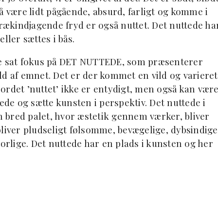
være lidt pågående, absurd, farligt og komme i
krækindjagende fryd er også nuttet. Det nuttede ha
ller sættes i bås.
de sat fokus på DET NUTTEDE, som præsenterer
ld af emnet. Det er der kommet en vild og varieret
t ordet ’nuttet’ ikke er entydigt, men også kan vær
illede og sætte kunsten i perspektiv. Det nuttede i
en bred palet, hvor æstetik gennem værker, bliver
bliver pludseligt følsomme, bevægelige, dybsindige
rlige. Det nuttede har en plads i kunsten og her