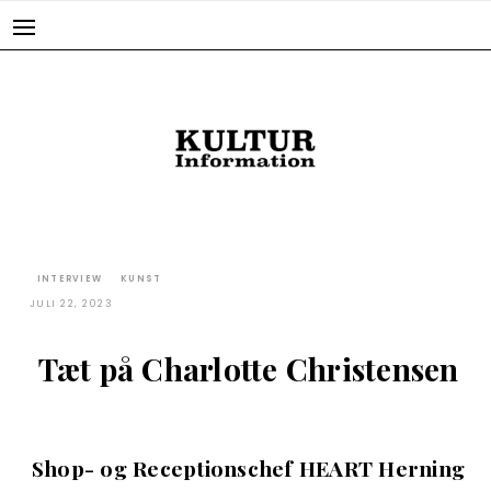
Skip
to
content
INTERVIEW
KUNST
JULI 22, 2023
Tæt på Charlotte Christensen
Shop- og Receptionschef HEART Herning