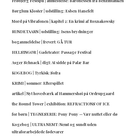
Frøbjerg Festspil | anmeldelse: Baronessen fra Benzintanken
Børglum Kloster | udstilling: Esben Hanefelt
Mord på Vibrafonen | kapitel 2: En krimi af Roxnakowsky
RUNDETAARN | udstilling: Isens brydninger
boganmeldelse | frevert: GÅ TUR
HELSINGØR | Gadeteater: Passage Festival
Asger Schnack | digt: At sidde på Palæ Bar
KOGEBOG | Tyrkisk: Sofra
KRIMI | sommer: Efterspillet
artikel | Nyt hovedværk af Hammershøi på Ordrupgaard
the Round Tower | exhibition: REFRACTIONS OF ICE
for børn | TEGNESERIE: Pony Pony — Vær nuttet eller dø
Kogebog | ULTRA NEMT: Nemt og sundt uden
ultraforarbejdede fødevarer