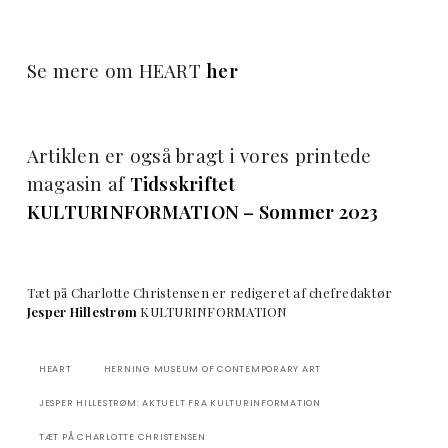
Se mere om HEART
her
Artiklen er også bragt i vores printede
magasin af
Tidsskriftet
KULTURINFORMATION – Sommer 2023
Tæt på Charlotte Christensen er redigeret af chefredaktør
Jesper Hillestrøm
KULTURINFORMATION
HEART
HERNING MUSEUM OF CONTEMPORARY ART
JESPER HILLESTRØM: AKTUELT FRA KULTURINFORMATION
TÆT PÅ CHARLOTTE CHRISTENSEN