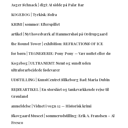
Asger Schnack | digt: At sidde på Palæ Bar
KOGEBOG | Tyrkisk: Sofra
KRIMI | sommer: Efterspillet
artikel | Nyt hovedværk af Hammershøi på Ordrupgaard
the Round Tower | exhibition: REFRACTIONS OF ICE
for børn | TEGNESERIE: Pony Pony — Vær nuttet eller dø
Kogebog | ULTRA NEMT: Nemt og sundt uden
ultraforarbejdede fødevarer
UDSTILLING | KunstCentret Silkeborg Bad: Maria Dubin
REJSEARTIKEL | En storslået og tankevækkende rejse til
Grønland
anmeldelse | Vidnet i vogn 12 — Historisk krimi
Skovgaard Museet | sommerudstilling: Erik A. Frandsen – Al
Fresco