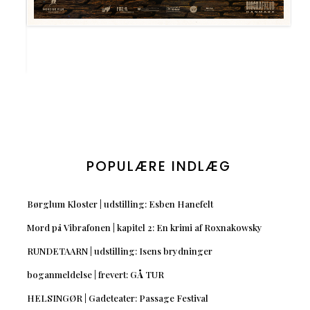
POPULÆRE INDLÆG
Børglum Kloster | udstilling: Esben Hanefelt
Mord på Vibrafonen | kapitel 2: En krimi af Roxnakowsky
RUNDETAARN | udstilling: Isens brydninger
boganmeldelse | frevert: GÅ TUR
HELSINGØR | Gadeteater: Passage Festival