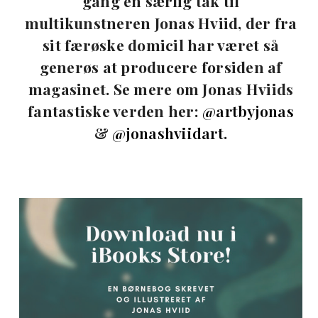
gang en særlig tak til
multikunstneren Jonas Hviid, der fra
sit færøske domicil har været så
generøs at producere forsiden af
magasinet. Se mere om Jonas Hviids
fantastiske verden her:
@artbyjonas
&
@jonashviidart
.