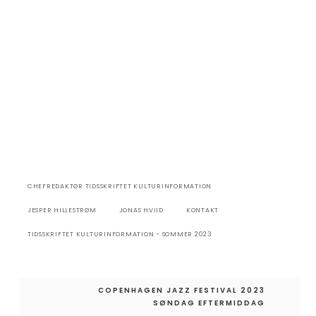
CHEFREDAKTØR TIDSSKRIFTET KULTURINFORMATION
JESPER HILLESTRØM
JONAS HVIID
KONTAKT
TIDSSKRIFTET KULTURINFORMATION - SOMMER 2023
Indlægsnavigation
COPENHAGEN JAZZ FESTIVAL 2023
SØNDAG EFTERMIDDAG