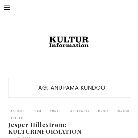
Skip
to
content
TAG:
ANUPAMA KUNDOO
AKTUELT
FILM
KUNST
LITTERATUR
MUSIK
REJSER
TEATER
Jesper Hillestrøm:
KULTURINFORMATION