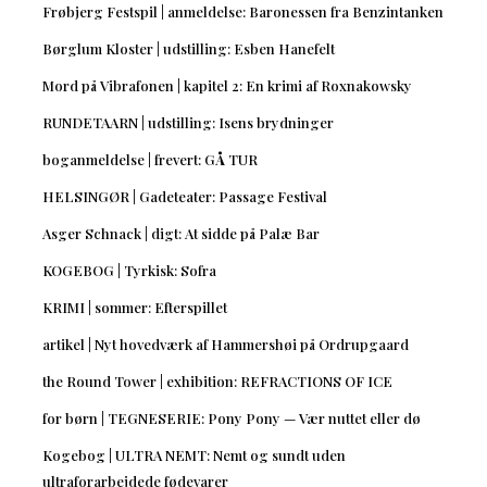
Frøbjerg Festspil | anmeldelse: Baronessen fra Benzintanken
Børglum Kloster | udstilling: Esben Hanefelt
Mord på Vibrafonen | kapitel 2: En krimi af Roxnakowsky
RUNDETAARN | udstilling: Isens brydninger
boganmeldelse | frevert: GÅ TUR
HELSINGØR | Gadeteater: Passage Festival
Asger Schnack | digt: At sidde på Palæ Bar
KOGEBOG | Tyrkisk: Sofra
KRIMI | sommer: Efterspillet
artikel | Nyt hovedværk af Hammershøi på Ordrupgaard
the Round Tower | exhibition: REFRACTIONS OF ICE
for børn | TEGNESERIE: Pony Pony — Vær nuttet eller dø
Kogebog | ULTRA NEMT: Nemt og sundt uden
ultraforarbejdede fødevarer