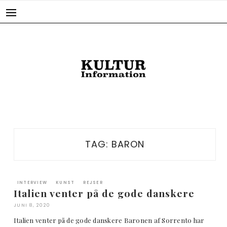
Skip
to
content
TAG:
BARON
INTERVIEW
KUNST
REJSER
Italien venter på de gode danskere
JUNI 8, 2020
Italien venter på de gode danskere Baronen af Sorrento har