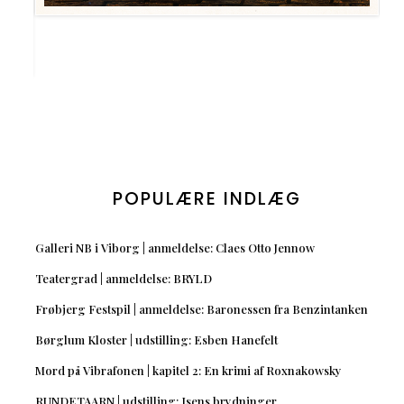
POPULÆRE INDLÆG
Galleri NB i Viborg | anmeldelse: Claes Otto Jennow
Teatergrad | anmeldelse: BRYLD
Frøbjerg Festspil | anmeldelse: Baronessen fra Benzintanken
Børglum Kloster | udstilling: Esben Hanefelt
Mord på Vibrafonen | kapitel 2: En krimi af Roxnakowsky
RUNDETAARN | udstilling: Isens brydninger