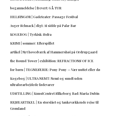
boganmeldelse | frevert: GÅ TUR
HELSINGØR | Gadeteater: Passage Festival
Asger Schnack | digt: At sidde på Palæ Bar
KOGEBOG | Tyrkisk: Sofra
KRIMI | sommer: Efterspillet
artikel | Nyt hovedværk af Hammershøi på Ordrupgaard
the Round Tower | exhibition: REFRACTIONS OF ICE
for børn | TEGNESERIE: Pony Pony — Vær nuttet eller dø
Kogebog | ULTRA NEMT: Nemt og sundt uden
ultraforarbejdede fødevarer
UDSTILLING | KunstCentret Silkeborg Bad: Maria Dubin
REJSEARTIKEL | En storslået og tankevækkende rejse til
Grønland