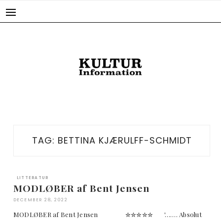
Skip
to
content
TAG:
BETTINA KJÆRULFF-SCHMIDT
LITTERATUR
MODLØBER af Bent Jensen
DECEMBER 28, 2022
MODLØBER af Bent Jensen ✮✮✮✮✮ '……. Absolut