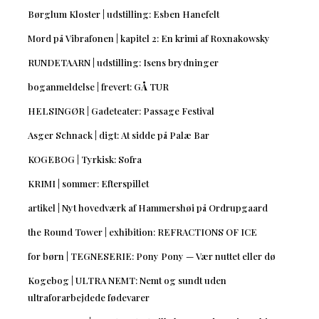
Børglum Kloster | udstilling: Esben Hanefelt
Mord på Vibrafonen | kapitel 2: En krimi af Roxnakowsky
RUNDETAARN | udstilling: Isens brydninger
boganmeldelse | frevert: GÅ TUR
HELSINGØR | Gadeteater: Passage Festival
Asger Schnack | digt: At sidde på Palæ Bar
KOGEBOG | Tyrkisk: Sofra
KRIMI | sommer: Efterspillet
artikel | Nyt hovedværk af Hammershøi på Ordrupgaard
the Round Tower | exhibition: REFRACTIONS OF ICE
for børn | TEGNESERIE: Pony Pony — Vær nuttet eller dø
Kogebog | ULTRA NEMT: Nemt og sundt uden
ultraforarbejdede fødevarer