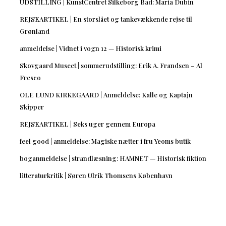
UDSTILLING | KunstCentret Silkeborg Bad: Maria Dubin
REJSEARTIKEL | En storslået og tankevækkende rejse til
Grønland
anmeldelse | Vidnet i vogn 12 — Historisk krimi
Skovgaard Museet | sommerudstilling: Erik A. Frandsen – Al
Fresco
OLE LUND KIRKEGAARD | Anmeldelse: Kalle og Kaptajn
Skipper
REJSEARTIKEL | Seks uger gennem Europa
feel good | anmeldelse: Magiske nætter i fru Yeoms butik
boganmeldelse | strandlæsning: HAMNET — Historisk fiktion
litteraturkritik | Søren Ulrik Thomsens København