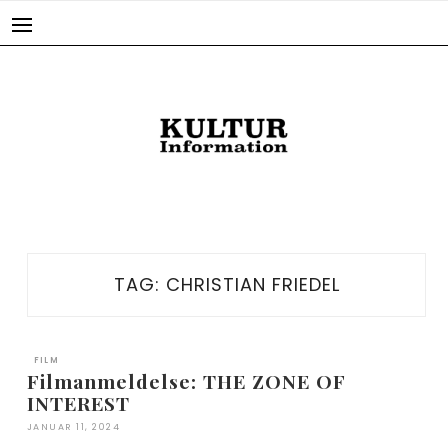
Skip
to
content
TAG:
CHRISTIAN FRIEDEL
FILM
Filmanmeldelse: THE ZONE OF
INTEREST
JANUAR 11, 2024