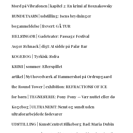
Mord på Vibrafonen | kapitel 2: En krimi af Roxnakowsky
RUNDETAARN | udstilling: Isens brydninger
boganmeldelse | frevert: GÅ TUR
HELSINGØR | Gadeteater: Passage Festival
Asger Schnack | digt: At sidde på Palæ Bar
KOGEBOG | Tyrkisk: Sofra
KRIMI | sommer: Efterspillet
artikel | Nyt hovedværk af Hammershøi på Ordrupgaard
the Round Tower | exhibition: REFRACTIONS OF ICE
for børn | TEGNESERIE: Pony Pony — Vær nuttet eller dø
Kogebog | ULTRA NEMT: Nemt og sundt uden
ultraforarbejdede fødevarer
UDSTILLING | KunstCentret Silkeborg Bad: Maria Dubin