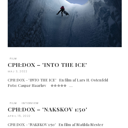
FILM
CPH:DOX – 'INTO THE ICE'
MAJ 3, 2022
CPH:DOX – 'INTO THE ICE' En film af Lars H. Ostenfeld
Foto: Caspar Haarløv ✮✮✮✮✮ …
FILM
INTERVIEW
CPH:DOX – 'NAKSKOV 1:50'
APRIL 15, 2022
CPH:DOX – 'NAKSKOV 1:50' En film af Matilda Mester