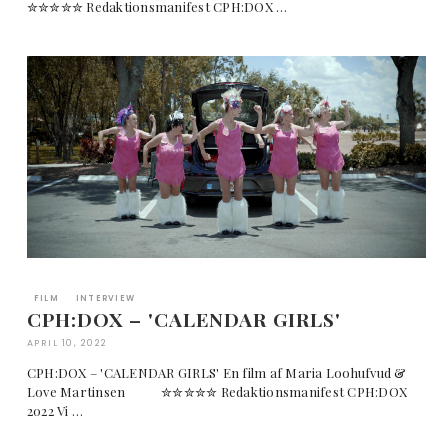
✮✮✮✮✮ Redaktionsmanifest CPH:DOX …
FILM
INTERVIEW
CPH:DOX – 'CALENDAR GIRLS'
APRIL 10, 2022
CPH:DOX – 'CALENDAR GIRLS' En film af Maria Loohufvud &
Love Martinsen ✮✮✮✮✮ Redaktionsmanifest CPH:DOX
2022 Vi …