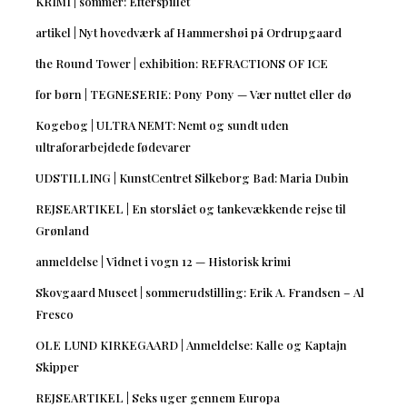
KRIMI | sommer: Efterspillet
artikel | Nyt hovedværk af Hammershøi på Ordrupgaard
the Round Tower | exhibition: REFRACTIONS OF ICE
for børn | TEGNESERIE: Pony Pony — Vær nuttet eller dø
Kogebog | ULTRA NEMT: Nemt og sundt uden
ultraforarbejdede fødevarer
UDSTILLING | KunstCentret Silkeborg Bad: Maria Dubin
REJSEARTIKEL | En storslået og tankevækkende rejse til
Grønland
anmeldelse | Vidnet i vogn 12 — Historisk krimi
Skovgaard Museet | sommerudstilling: Erik A. Frandsen – Al
Fresco
OLE LUND KIRKEGAARD | Anmeldelse: Kalle og Kaptajn
Skipper
REJSEARTIKEL | Seks uger gennem Europa