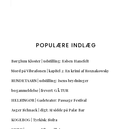
POPULÆRE INDLÆG
Børglum Kloster | udstilling: Esben Hanefelt
Mord på Vibrafonen | kapitel 2: En krimi af Roxnakowsky
RUNDETAARN | udstilling: Isens brydninger
boganmeldelse | frevert: GÅ TUR
HELSINGØR | Gadeteater: Passage Festival
Asger Schnack | digt: At sidde på Palæ Bar
KOGEBOG | Tyrkisk: Sofra