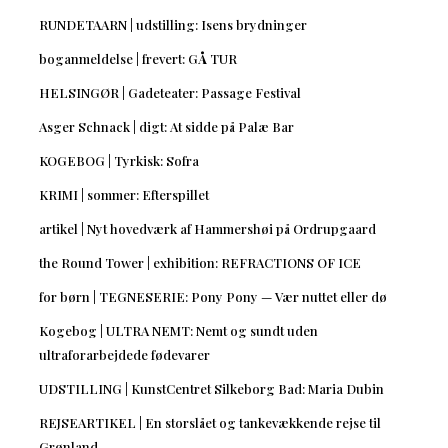
RUNDETAARN | udstilling: Isens brydninger
boganmeldelse | frevert: GÅ TUR
HELSINGØR | Gadeteater: Passage Festival
Asger Schnack | digt: At sidde på Palæ Bar
KOGEBOG | Tyrkisk: Sofra
KRIMI | sommer: Efterspillet
artikel | Nyt hovedværk af Hammershøi på Ordrupgaard
the Round Tower | exhibition: REFRACTIONS OF ICE
for børn | TEGNESERIE: Pony Pony — Vær nuttet eller dø
Kogebog | ULTRA NEMT: Nemt og sundt uden
ultraforarbejdede fødevarer
UDSTILLING | KunstCentret Silkeborg Bad: Maria Dubin
REJSEARTIKEL | En storslået og tankevækkende rejse til
Grønland