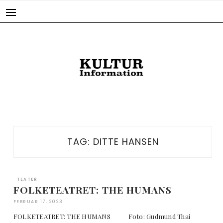
Skip
to
content
TAG:
DITTE HANSEN
TEATER
FOLKETEATRET: THE HUMANS
FEBRUAR 17, 2023
FOLKETEATRET: THE HUMANS Foto: Gudmund Thai