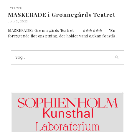
TEATER
MASKERADE i Grønnegårds Teatret
JULI 2, 2022
MASKERADE i Grønnegårds Teatret ✮✮✮✮✮✮ "En
forrygende flot opsætning, der holder vand og kan forstås …