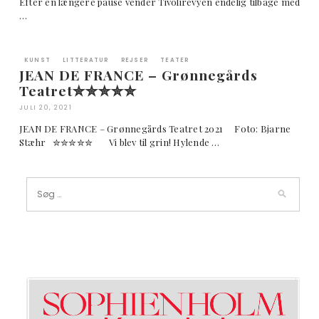
Efter en længere pause vender Tivolirevyen endelig tilbage med
…
KUNST
LITTERATUR
REJSER
TEATER
JEAN DE FRANCE – Grønnegårds
Teatret✮✮✮✮✮
JULI 20, 2021
JEAN DE FRANCE – Grønnegårds Teatret 2021 Foto: Bjarne
Stæhr ✮✮✮✮✮ Vi blev til grin! Hylende …