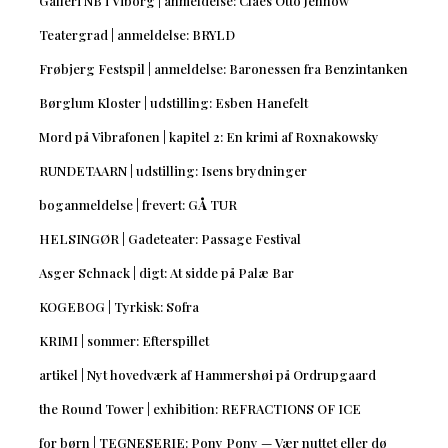
Galleri NB i Viborg | anmeldelse: Claes Otto Jennow
Teatergrad | anmeldelse: BRYLD
Frøbjerg Festspil | anmeldelse: Baronessen fra Benzintanken
Børglum Kloster | udstilling: Esben Hanefelt
Mord på Vibrafonen | kapitel 2: En krimi af Roxnakowsky
RUNDETAARN | udstilling: Isens brydninger
boganmeldelse | frevert: GÅ TUR
HELSINGØR | Gadeteater: Passage Festival
Asger Schnack | digt: At sidde på Palæ Bar
KOGEBOG | Tyrkisk: Sofra
KRIMI | sommer: Efterspillet
artikel | Nyt hovedværk af Hammershøi på Ordrupgaard
the Round Tower | exhibition: REFRACTIONS OF ICE
for børn | TEGNESERIE: Pony Pony — Vær nuttet eller dø