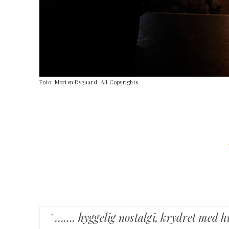
Foto: Morten Rygaard. All Copyrights
' ……. hyggelig nostalgi, krydret med hu