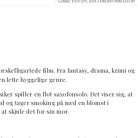
– Louise Frevert, KULTURINFORMATION
 forskelligartede film. Fra fantasy, drama, krimi og
 lette hyggelige genre.
ker spiller en flot saxofonsolo. Det viser sig, at
 ud og tager smoking på med en blomst i
at skjule det for sin mor.