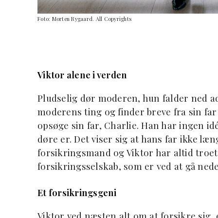
Foto: Morten Rygaard. All Copyrights
Viktor alene i verden
Pludselig dør moderen, hun falder ned ad
moderens ting og finder breve fra sin far
opsøge sin far, Charlie. Han har ingen i
døre er. Det viser sig at hans far ikke læ
forsikringsmand og Viktor har altid troet
forsikringsselskab, som er ved at gå ne
Et forsikringsgeni
Viktor ved næsten alt om at forsikre sig,