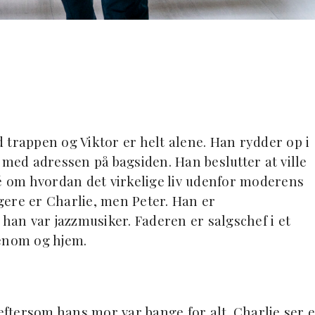
 trappen og Viktor er helt alene. Han rydder op i
 med adressen på bagsiden. Han beslutter at ville
dé om hvordan det virkelige liv udenfor moderens
ngere er Charlie, men Peter. Han er
 han var jazzmusiker. Faderen er salgschef i et
denom og hjem.
 eftersom hans mor var bange for alt. Charlie ser e