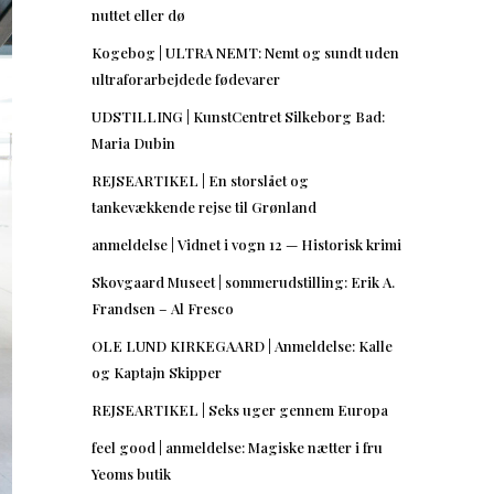
nuttet eller dø
Kogebog | ULTRA NEMT: Nemt og sundt uden
ultraforarbejdede fødevarer
UDSTILLING | KunstCentret Silkeborg Bad:
Maria Dubin
REJSEARTIKEL | En storslået og
tankevækkende rejse til Grønland
anmeldelse | Vidnet i vogn 12 — Historisk krimi
Skovgaard Museet | sommerudstilling: Erik A.
Frandsen – Al Fresco
OLE LUND KIRKEGAARD | Anmeldelse: Kalle
og Kaptajn Skipper
REJSEARTIKEL | Seks uger gennem Europa
feel good | anmeldelse: Magiske nætter i fru
Yeoms butik