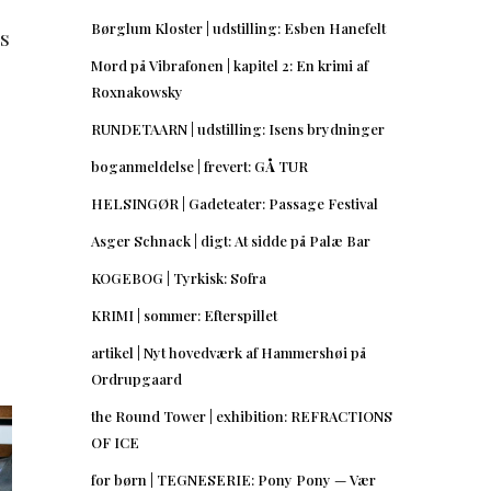
Børglum Kloster | udstilling: Esben Hanefelt
as
Mord på Vibrafonen | kapitel 2: En krimi af
Roxnakowsky
RUNDETAARN | udstilling: Isens brydninger
boganmeldelse | frevert: GÅ TUR
HELSINGØR | Gadeteater: Passage Festival
Asger Schnack | digt: At sidde på Palæ Bar
KOGEBOG | Tyrkisk: Sofra
KRIMI | sommer: Efterspillet
artikel | Nyt hovedværk af Hammershøi på
Ordrupgaard
the Round Tower | exhibition: REFRACTIONS
OF ICE
for børn | TEGNESERIE: Pony Pony — Vær