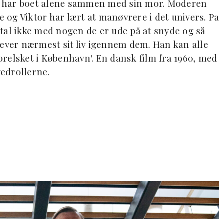
t liv har boet alene sammen med sin mor. Moderen
e og Viktor har lært at manøvrere i det univers. P
, tal ikke med nogen de er ude på at snyde og så
lever nærmest sit liv igennem dem. Han kan alle
relsket i København'. En dansk film fra 1960, med
edrollerne.