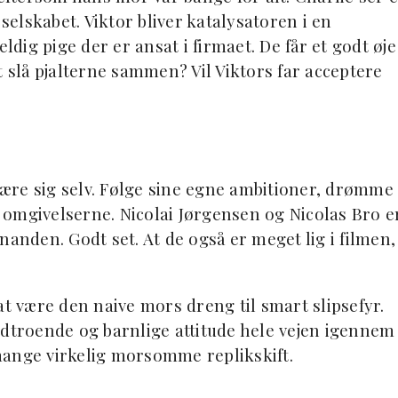
 selskabet. Viktor bliver katalysatoren i en
ig pige der er ansat i firmaet. De får et godt øje
t slå pjalterne sammen? Vil Viktors far acceptere
 være sig selv. Følge sine egne ambitioner, drømme
ra omgivelserne. Nicolai Jørgensen og Nicolas Bro e
hinanden. Godt set. At de også er meget lig i filmen,
at være den naive mors dreng til smart slipsefyr.
odtroende og barnlige attitude hele vejen igennem
mange virkelig morsomme replikskift.