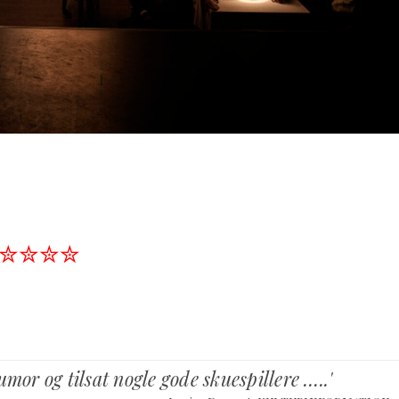
✮✮✮✮
mor og tilsat nogle gode skuespillere …..'