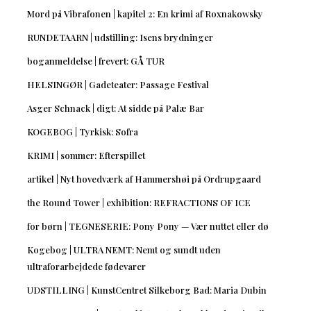
Mord på Vibrafonen | kapitel 2: En krimi af Roxnakowsky
RUNDETAARN | udstilling: Isens brydninger
boganmeldelse | frevert: GÅ TUR
HELSINGØR | Gadeteater: Passage Festival
Asger Schnack | digt: At sidde på Palæ Bar
KOGEBOG | Tyrkisk: Sofra
KRIMI | sommer: Efterspillet
artikel | Nyt hovedværk af Hammershøi på Ordrupgaard
the Round Tower | exhibition: REFRACTIONS OF ICE
for børn | TEGNESERIE: Pony Pony — Vær nuttet eller dø
Kogebog | ULTRA NEMT: Nemt og sundt uden
ultraforarbejdede fødevarer
UDSTILLING | KunstCentret Silkeborg Bad: Maria Dubin