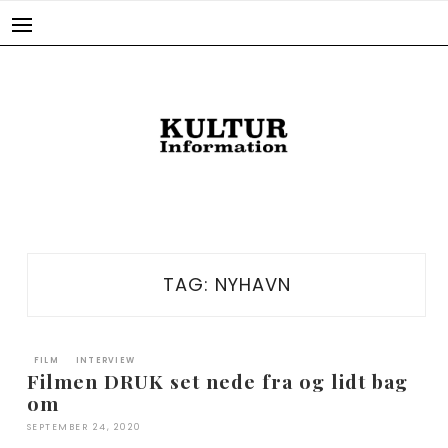
Skip
to
content
TAG:
NYHAVN
FILM
INTERVIEW
Filmen DRUK set nede fra og lidt bag
om
SEPTEMBER 24, 2020