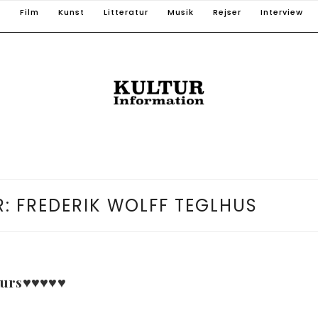
T
Film
Kunst
Litteratur
Musik
Rejser
Interview
 FREDERIK WOLFF TEGLHUS
s♥︎♥︎♥︎♥︎♥︎