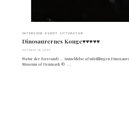
INTERVIEW
KUNST
LITTERATUR
Dinosaurernes Konge♥︎♥︎♥︎♥︎♥︎
OKTOBER 18, 2020
Natur der forsvandt … Anmeldelse af udstillingen Dinosau
Museum of Denmark © …