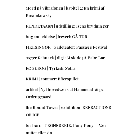
Mord på Vibrafonen | kapitel 2: En krimi af
Roxnakowsky
RUNDETAARN | udstilling: Isens brydninger
boganmeldelse | frevert: GÅ TUR
HELSINGØR | Gadeteater: Passage Festival
Asger Schnack | digt: At sidde på Palæ Bar
KOGEBOG | Tyrkisk: Sofra
KRIMI | sommer: Efterspillet
artikel | Nyt hovedværk af Hammershøi på
Ordrupgaard
the Round Tower | exhibition: REFRACTIONS
OF ICE
for børn | TEGNESERIE: Pony Pony — Vær
nuttet eller dø