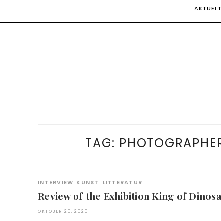
Skip
AKTUEL
to
content
TAG:
PHOTOGRAPHER:
INTERVIEW
KUNST
LITTERATUR
Review of the Exhibition King of Dinosaur
OKTOBER 20, 2020