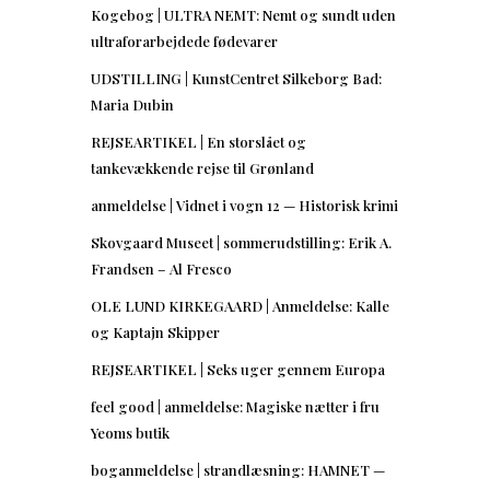
Kogebog | ULTRA NEMT: Nemt og sundt uden
ultraforarbejdede fødevarer
UDSTILLING | KunstCentret Silkeborg Bad:
Maria Dubin
REJSEARTIKEL | En storslået og
tankevækkende rejse til Grønland
anmeldelse | Vidnet i vogn 12 — Historisk krimi
Skovgaard Museet | sommerudstilling: Erik A.
Frandsen – Al Fresco
OLE LUND KIRKEGAARD | Anmeldelse: Kalle
og Kaptajn Skipper
REJSEARTIKEL | Seks uger gennem Europa
feel good | anmeldelse: Magiske nætter i fru
Yeoms butik
boganmeldelse | strandlæsning: HAMNET —