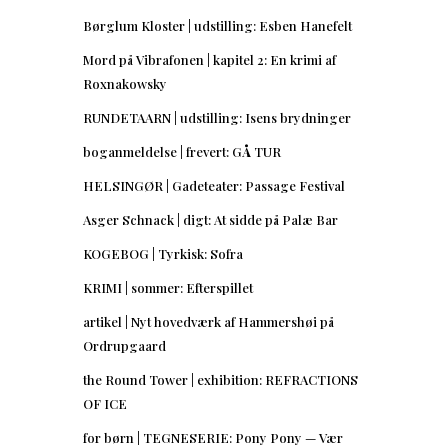
Børglum Kloster | udstilling: Esben Hanefelt
Mord på Vibrafonen | kapitel 2: En krimi af
Roxnakowsky
RUNDETAARN | udstilling: Isens brydninger
boganmeldelse | frevert: GÅ TUR
HELSINGØR | Gadeteater: Passage Festival
Asger Schnack | digt: At sidde på Palæ Bar
KOGEBOG | Tyrkisk: Sofra
KRIMI | sommer: Efterspillet
artikel | Nyt hovedværk af Hammershøi på
Ordrupgaard
the Round Tower | exhibition: REFRACTIONS
OF ICE
for børn | TEGNESERIE: Pony Pony — Vær