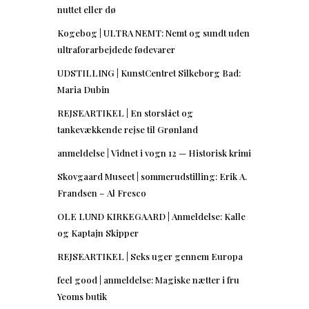
nuttet eller dø
Kogebog | ULTRA NEMT: Nemt og sundt uden
ultraforarbejdede fødevarer
UDSTILLING | KunstCentret Silkeborg Bad:
Maria Dubin
REJSEARTIKEL | En storslået og
tankevækkende rejse til Grønland
anmeldelse | Vidnet i vogn 12 — Historisk krimi
Skovgaard Museet | sommerudstilling: Erik A.
Frandsen – Al Fresco
OLE LUND KIRKEGAARD | Anmeldelse: Kalle
og Kaptajn Skipper
REJSEARTIKEL | Seks uger gennem Europa
feel good | anmeldelse: Magiske nætter i fru
Yeoms butik