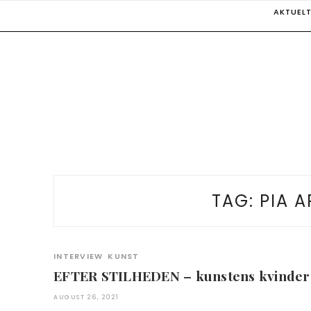
Skip
AKTUEL
to
content
TAG:
PIA A
INTERVIEW
KUNST
EFTER STILHEDEN – kunstens kvinder 
AUGUST 26, 2021