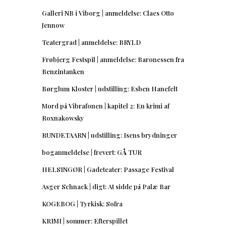
Galleri NB i Viborg | anmeldelse: Claes Otto
Jennow
Teatergrad | anmeldelse: BRYLD
Frøbjerg Festspil | anmeldelse: Baronessen fra
Benzintanken
Børglum Kloster | udstilling: Esben Hanefelt
Mord på Vibrafonen | kapitel 2: En krimi af
Roxnakowsky
RUNDETAARN | udstilling: Isens brydninger
boganmeldelse | frevert: GÅ TUR
HELSINGØR | Gadeteater: Passage Festival
Asger Schnack | digt: At sidde på Palæ Bar
KOGEBOG | Tyrkisk: Sofra
KRIMI | sommer: Efterspillet