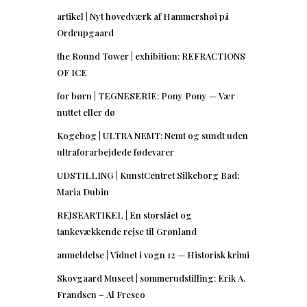
artikel | Nyt hovedværk af Hammershøi på
Ordrupgaard
the Round Tower | exhibition: REFRACTIONS
OF ICE
for børn | TEGNESERIE: Pony Pony — Vær
nuttet eller dø
Kogebog | ULTRA NEMT: Nemt og sundt uden
ultraforarbejdede fødevarer
UDSTILLING | KunstCentret Silkeborg Bad:
Maria Dubin
REJSEARTIKEL | En storslået og
tankevækkende rejse til Grønland
anmeldelse | Vidnet i vogn 12 — Historisk krimi
Skovgaard Museet | sommerudstilling: Erik A.
Frandsen – Al Fresco