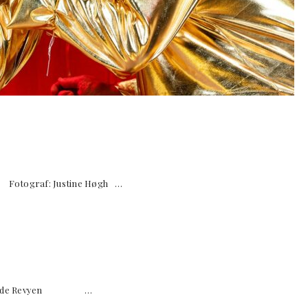
otograf: Justine Høgh …
tefælde Revyen …