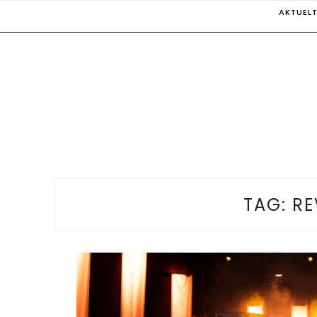
Skip
AKTUEL
to
content
TAG:
RE