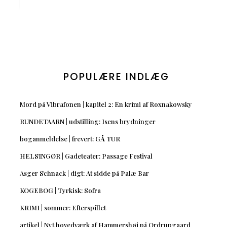
POPULÆRE INDLÆG
Mord på Vibrafonen | kapitel 2: En krimi af Roxnakowsky
RUNDETAARN | udstilling: Isens brydninger
boganmeldelse | frevert: GÅ TUR
HELSINGØR | Gadeteater: Passage Festival
Asger Schnack | digt: At sidde på Palæ Bar
KOGEBOG | Tyrkisk: Sofra
KRIMI | sommer: Efterspillet
artikel | Nyt hovedværk af Hammershøi på Ordrupgaard