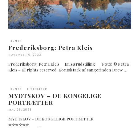
KUNST
Frederiksborg: Petra Kleis
NOVEMBER 9, 2023
Frederiksborg: Petra Kleis En særudstilling Foto: © Petra
Kleis – all rights reserved. Kontaktark af sangerinden Drew …
KUNST
LITTERATUR
MYDTSKOV – DE KONGELIGE
PORTRÆTTER
MAJ 23, 2023
MYDTSKOV – DE KONGELIGE PORTRÆTTER
✮✮✮✮✮✮ …