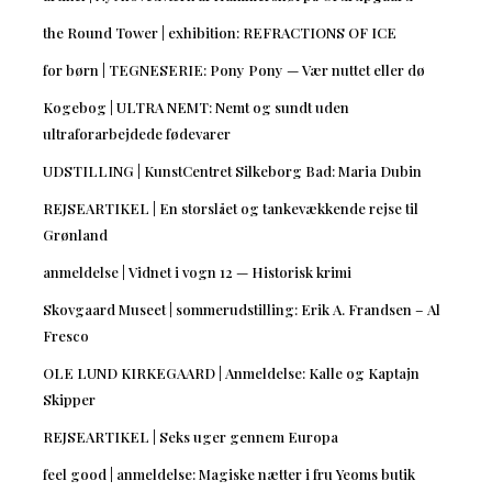
the Round Tower | exhibition: REFRACTIONS OF ICE
for børn | TEGNESERIE: Pony Pony — Vær nuttet eller dø
Kogebog | ULTRA NEMT: Nemt og sundt uden
ultraforarbejdede fødevarer
UDSTILLING | KunstCentret Silkeborg Bad: Maria Dubin
REJSEARTIKEL | En storslået og tankevækkende rejse til
Grønland
anmeldelse | Vidnet i vogn 12 — Historisk krimi
Skovgaard Museet | sommerudstilling: Erik A. Frandsen – Al
Fresco
OLE LUND KIRKEGAARD | Anmeldelse: Kalle og Kaptajn
Skipper
REJSEARTIKEL | Seks uger gennem Europa
feel good | anmeldelse: Magiske nætter i fru Yeoms butik