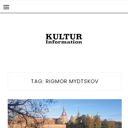
Skip
to
content
TAG:
RIGMOR MYDTSKOV