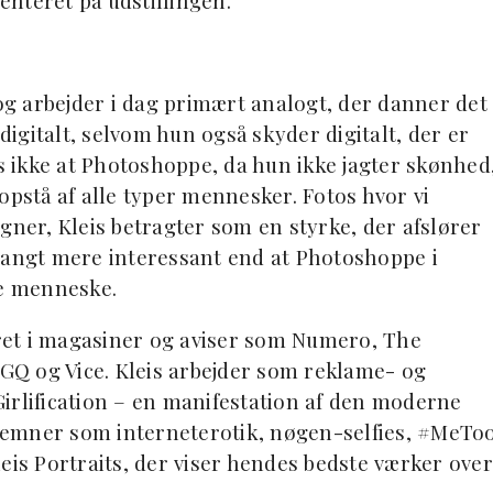
nteret på udstillingen.
 og arbejder i dag primært analogt, der danner det
 digitalt, selvom hun også skyder digitalt, der er
is ikke at Photoshoppe, da hun ikke jagter skønhed
opstå af alle typer mennesker. Fotos hvor vi
gner, Kleis betragter som en styrke, der afslører
langt mere interessant end at Photoshoppe i
te menneske.
ceret i magasiner og aviser som Numero, The
Q og Vice. Kleis arbejder som reklame- og
irlification – en manifestation af den moderne
på emner som interneterotik, nøgen-selfies, #MeTo
eis Portraits, der viser hendes bedste værker over