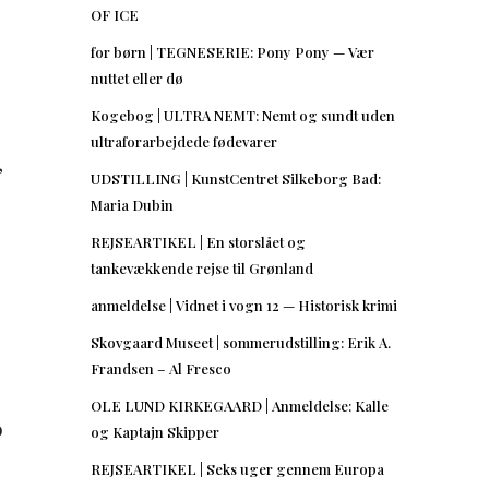
OF ICE
for børn | TEGNESERIE: Pony Pony — Vær
nuttet eller dø
Kogebog | ULTRA NEMT: Nemt og sundt uden
ultraforarbejdede fødevarer
,
UDSTILLING | KunstCentret Silkeborg Bad:
Maria Dubin
REJSEARTIKEL | En storslået og
tankevækkende rejse til Grønland
anmeldelse | Vidnet i vogn 12 — Historisk krimi
Skovgaard Museet | sommerudstilling: Erik A.
Frandsen – Al Fresco
OLE LUND KIRKEGAARD | Anmeldelse: Kalle
o
og Kaptajn Skipper
REJSEARTIKEL | Seks uger gennem Europa