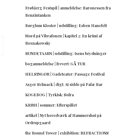
Frøbjerg Festspil | anmeldelse: Baronessen fra
Benzintanken
Børglum Kloster | udstilling: Esben Hanefelt
Mord på Vibrafonen | kapitel 2: En krimi af
Roxnakowsky
RUNDETAARN | udstilling: Isens brydninger
boganmeldelse | frevert: GÅ TUR
HELSINGØR | Gadeteater: Passage Festival
Asger Schnack | digt: At sidde på Palæ Bar
KOGEBOG | Tyrkisk: Sofra
KRIMI | sommer: Efterspillet
artikel | Nyt hovedværk af Hammershøi på
Ordrupgaard
the Round Tower | exhibition: REFRACTIONS