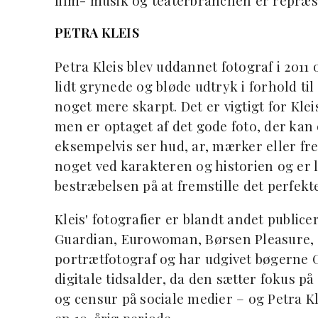
film- musik og teaterbranchen er repræse
PETRA KLEIS
Petra Kleis blev uddannet fotograf i 2011
lidt grynede og bløde udtryk i forhold til
noget mere skarpt. Det er vigtigt for Kle
men er optaget af det gode foto, der kan 
eksempelvis ser hud, ar, mærker eller fre
noget ved karakteren og historien og er 
bestræbelsen på at fremstille det perfek
Kleis' fotografier er blandt andet publi
Guardian, Eurowoman, Børsen Pleasure, G
portrætfotograf og har udgivet bøgerne G
digitale tidsalder, da den sætter fokus 
og censur på sociale medier – og Petra Kl