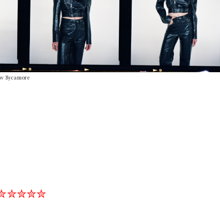
rew Sycamore
✮✮✮✮✮