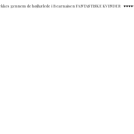
rækkes gennem de højhælede i Bearnaisen FANTASTISKE KVINDER ♥︎♥︎♥︎♥︎♥