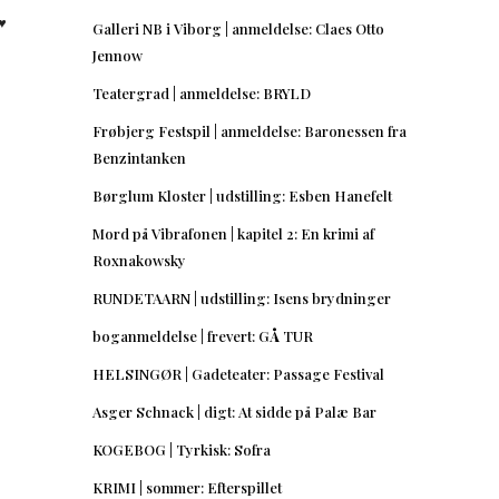
︎
Galleri NB i Viborg | anmeldelse: Claes Otto
Jennow
Teatergrad | anmeldelse: BRYLD
Frøbjerg Festspil | anmeldelse: Baronessen fra
Benzintanken
Børglum Kloster | udstilling: Esben Hanefelt
Mord på Vibrafonen | kapitel 2: En krimi af
Roxnakowsky
RUNDETAARN | udstilling: Isens brydninger
boganmeldelse | frevert: GÅ TUR
HELSINGØR | Gadeteater: Passage Festival
Asger Schnack | digt: At sidde på Palæ Bar
KOGEBOG | Tyrkisk: Sofra
KRIMI | sommer: Efterspillet