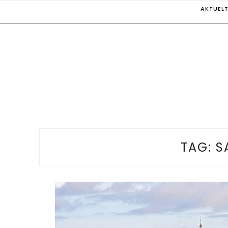
Skip
AKTUEL
to
content
TAG:
S