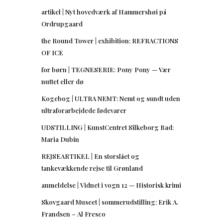
artikel | Nyt hovedværk af Hammershøi på
Ordrupgaard
the Round Tower | exhibition: REFRACTIONS
OF ICE
for børn | TEGNESERIE: Pony Pony — Vær
nuttet eller dø
Kogebog | ULTRA NEMT: Nemt og sundt uden
ultraforarbejdede fødevarer
UDSTILLING | KunstCentret Silkeborg Bad:
Maria Dubin
REJSEARTIKEL | En storslået og
tankevækkende rejse til Grønland
anmeldelse | Vidnet i vogn 12 — Historisk krimi
Skovgaard Museet | sommerudstilling: Erik A.
Frandsen – Al Fresco