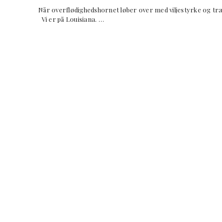
Når overflødighedshornet løber over med viljestyrke og t
Vi er på Louisiana. …