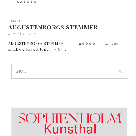
✮✮✮✮✮✮ …
TEATER
AUGUSTENBORGS STEMMER
AUGUST 22, 2022
AUGUSTENBORGS STEMMER ✮✮✮✮✮ '……… en
smuk og dejlig aften …..' – G. …