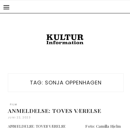
Skip
to
content
TAG:
SONJA OPPENHAGEN
FILM
ANMELDELSE: TOVES VÆRELSE
JUNI 22, 2023
ANMELDELSE: TOVES VÆRELSE Foto: Camilla Hjelm