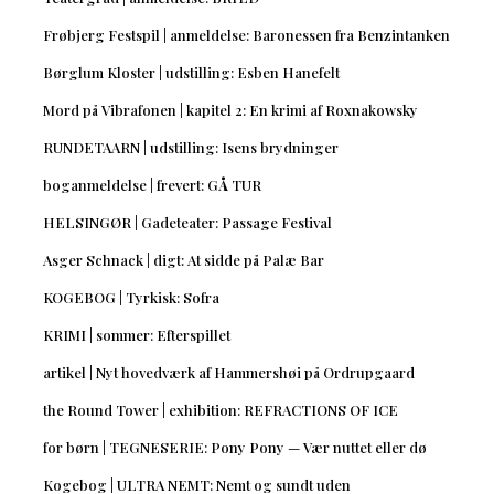
Frøbjerg Festspil | anmeldelse: Baronessen fra Benzintanken
Børglum Kloster | udstilling: Esben Hanefelt
Mord på Vibrafonen | kapitel 2: En krimi af Roxnakowsky
RUNDETAARN | udstilling: Isens brydninger
boganmeldelse | frevert: GÅ TUR
HELSINGØR | Gadeteater: Passage Festival
Asger Schnack | digt: At sidde på Palæ Bar
KOGEBOG | Tyrkisk: Sofra
KRIMI | sommer: Efterspillet
artikel | Nyt hovedværk af Hammershøi på Ordrupgaard
the Round Tower | exhibition: REFRACTIONS OF ICE
for børn | TEGNESERIE: Pony Pony — Vær nuttet eller dø
Kogebog | ULTRA NEMT: Nemt og sundt uden