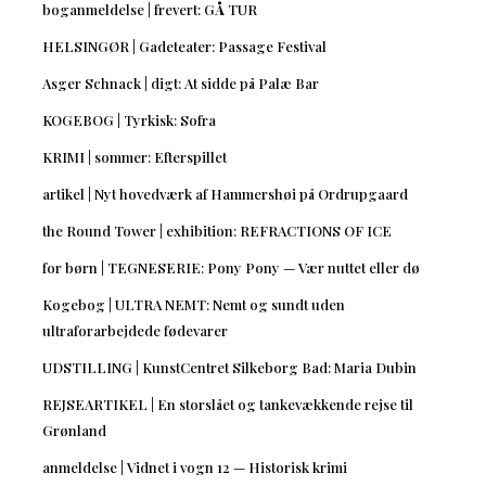
boganmeldelse | frevert: GÅ TUR
HELSINGØR | Gadeteater: Passage Festival
Asger Schnack | digt: At sidde på Palæ Bar
KOGEBOG | Tyrkisk: Sofra
KRIMI | sommer: Efterspillet
artikel | Nyt hovedværk af Hammershøi på Ordrupgaard
the Round Tower | exhibition: REFRACTIONS OF ICE
for børn | TEGNESERIE: Pony Pony — Vær nuttet eller dø
Kogebog | ULTRA NEMT: Nemt og sundt uden
ultraforarbejdede fødevarer
UDSTILLING | KunstCentret Silkeborg Bad: Maria Dubin
REJSEARTIKEL | En storslået og tankevækkende rejse til
Grønland
anmeldelse | Vidnet i vogn 12 — Historisk krimi