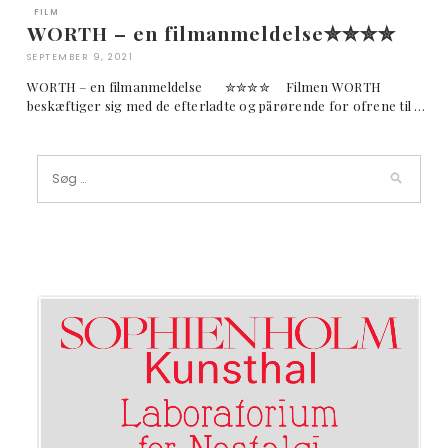
FILM
WORTH – en filmanmeldelse✮✮✮✮
SEPTEMBER 9, 2021
WORTH – en filmanmeldelse ✮✮✮✮ Filmen WORTH
beskæftiger sig med de efterladte og pårørende for ofrene til …