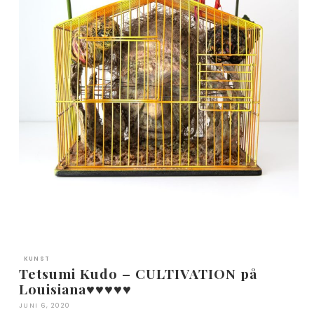
KUNST
Tetsumi Kudo – CULTIVATION på
Louisiana♥︎♥︎♥︎♥︎♥︎
JUNI 6, 2020