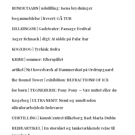
RUNDETAARN | udstilling: Isens brydninger
boganmeldelse | frevert: GÅ TUR
HELSINGØR | Gadeteater: Passage Festival
Asger Schnack | digt: At sidde på Palæ Bar
KOGEBOG | Tyrkisk: Sofra
KRIMI | sommer: Efterspillet
artikel | Nyt hovedværk af Hammershøi på Ordrupgaard
the Round Tower | exhibition: REFRACTIONS OF ICE
for børn | TEGNESERIE: Pony Pony — Vær nuttet eller dø
Kogebog | ULTRA NEMT: Nemt og sundt uden
ultraforarbejdede fødevarer
UDSTILLING | KunstCentret Silkeborg Bad: Maria Dubin
REJSEARTIKEL | En storslået og tankevækkende rejse til