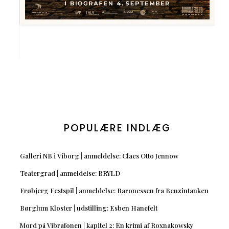
POPULÆRE INDLÆG
Galleri NB i Viborg | anmeldelse: Claes Otto Jennow
Teatergrad | anmeldelse: BRYLD
Frøbjerg Festspil | anmeldelse: Baronessen fra Benzintanken
Børglum Kloster | udstilling: Esben Hanefelt
Mord på Vibrafonen | kapitel 2: En krimi af Roxnakowsky