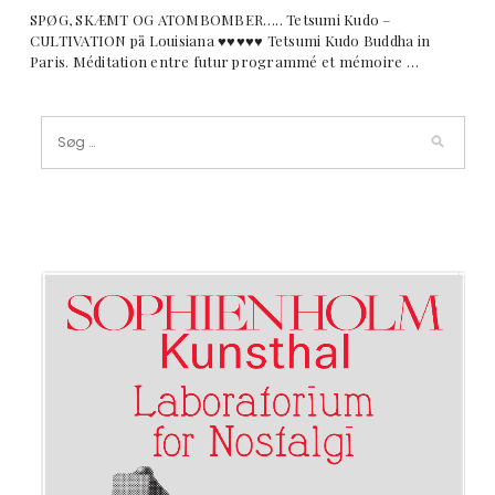
SPØG, SKÆMT OG ATOMBOMBER….. Tetsumi Kudo –
CULTIVATION på Louisiana ♥︎♥︎♥︎♥︎♥︎ Tetsumi Kudo Buddha in
Paris. Méditation entre futur programmé et mémoire …