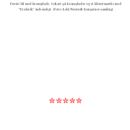
Første bil med kroneplade. Gokart på kroneplader og et klistermærke med
”Frederik” indvendigt.
(Foto: Keld Navntoft/Kongernes samling)
✮✮✮✮✮