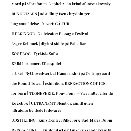
Mord på Vibrafonen | kapitel 2: En krimi af Roxnakowsky
RUNDETAARN | udstilling: Isens brydninger
boganmeldelse | frevert: GÅ TUR
HELSINGØR | Gadeteater: Passage Festival
Asger Schnack | digt: At sidde på Palæ Bar
KOGEBOG | Tyrkisk: Sofra
KRIMI | sommer: Efterspillet
artikel | Nyt hovedværk af Hammershøi på Ordrupgaard
the Round Tower | exhibition: REFRACTIONS OF ICE
for børn | TEGNESERIE: Pony Pony — Vær nuttet eller dø
Kogebog | ULTRA NEMT: Nemt og sundt uden
ultraforarbejdede fødevarer
UDSTILLING | KunstCentret Silkeborg Bad: Maria Dubin
REJSEARTIKEL | En storslået og tankevækkende rejse til