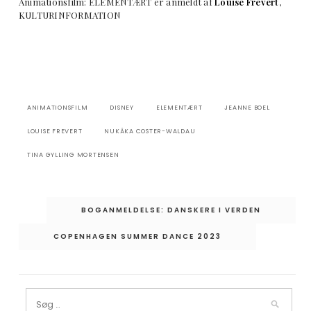
Animationsfilm: ELEMENTÆRT er anmeldt af
Louise Frevert
,
KULTURINFORMATION
ANIMATIONSFILM
DISNEY
ELEMENTÆRT
JEANNE BOEL
LOUISE FREVERT
NUKÂKA COSTER-WALDAU
TINA GYLLING MORTENSEN
Indlægsnavigation
BOGANMELDELSE: DANSKERE I VERDEN
COPENHAGEN SUMMER DANCE 2023