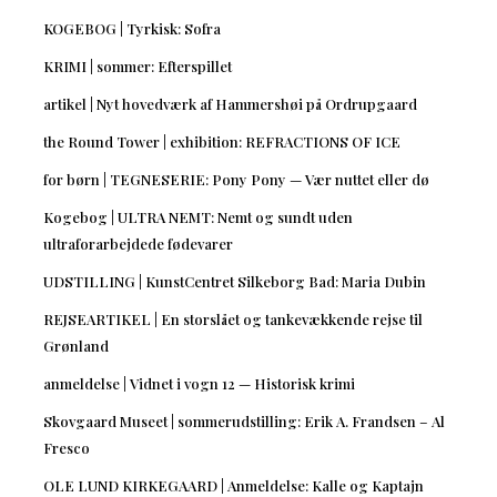
KOGEBOG | Tyrkisk: Sofra
KRIMI | sommer: Efterspillet
artikel | Nyt hovedværk af Hammershøi på Ordrupgaard
the Round Tower | exhibition: REFRACTIONS OF ICE
for børn | TEGNESERIE: Pony Pony — Vær nuttet eller dø
Kogebog | ULTRA NEMT: Nemt og sundt uden
ultraforarbejdede fødevarer
UDSTILLING | KunstCentret Silkeborg Bad: Maria Dubin
REJSEARTIKEL | En storslået og tankevækkende rejse til
Grønland
anmeldelse | Vidnet i vogn 12 — Historisk krimi
Skovgaard Museet | sommerudstilling: Erik A. Frandsen – Al
Fresco
OLE LUND KIRKEGAARD | Anmeldelse: Kalle og Kaptajn