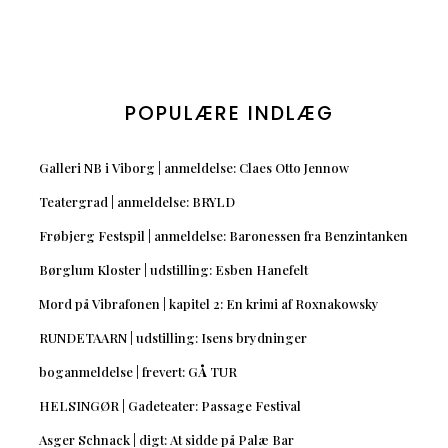
POPULÆRE INDLÆG
Galleri NB i Viborg | anmeldelse: Claes Otto Jennow
Teatergrad | anmeldelse: BRYLD
Frøbjerg Festspil | anmeldelse: Baronessen fra Benzintanken
Børglum Kloster | udstilling: Esben Hanefelt
Mord på Vibrafonen | kapitel 2: En krimi af Roxnakowsky
RUNDETAARN | udstilling: Isens brydninger
boganmeldelse | frevert: GÅ TUR
HELSINGØR | Gadeteater: Passage Festival
Asger Schnack | digt: At sidde på Palæ Bar