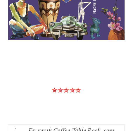
✮✮✮✮✮
' …… En smuk Coffee Table Book, som