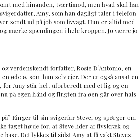
på kant med hinanden, tværtimod, men hvad skal ha
svigerdatter, Amy, som han dagligt taler i telefon
iver sendt ud på job som livvagt. Hun er altid med
 og mærke spændingen i hele kroppen. Jo værre jo
 og verdenskendt forfatter, Rosie D´Antonio, en
 en øde ø, som hun selv ejer. Der er også ansat en
t, for Amy står helt uforberedt med et lig og en
u på egen hånd og flugten fra øen går over hals
å? Ringer til sin svigerfar Steve, og spørger om
e taget højde for, at Steve lider af flyskræk og
ge base. Det lykkes til sidst Amy at få vakt Steves