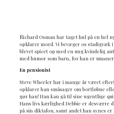
R
ichard Osman har taget hul på en hel ny
opklarer mord. Vi bevæger os stadigvæk i
blevet spicet op med en ung kvindelig an
med humor som barn, for han er umaner
En pensionist
Steve Wheeler har i mange år været efterf
opklarer han småsager om bortløbne eller
gør han! Han kan gå til sine ugentlige qu
Hans livs kærlighed Debbie er desværre d
på sin diktafon, samt andet han synes er