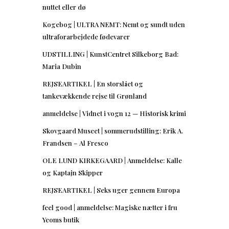
nuttet eller dø
Kogebog | ULTRA NEMT: Nemt og sundt uden
ultraforarbejdede fødevarer
UDSTILLING | KunstCentret Silkeborg Bad:
Maria Dubin
REJSEARTIKEL | En storslået og
tankevækkende rejse til Grønland
anmeldelse | Vidnet i vogn 12 — Historisk krimi
Skovgaard Museet | sommerudstilling: Erik A.
Frandsen – Al Fresco
OLE LUND KIRKEGAARD | Anmeldelse: Kalle
og Kaptajn Skipper
REJSEARTIKEL | Seks uger gennem Europa
feel good | anmeldelse: Magiske nætter i fru
Yeoms butik