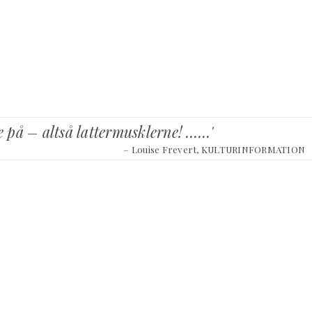
re på – altså lattermusklerne! ……'
– Louise Frevert, KULTURINFORMATION