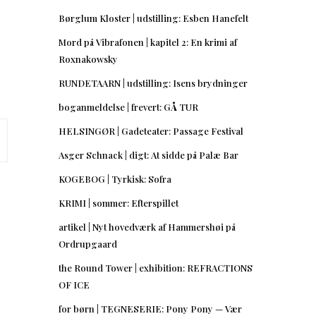
Børglum Kloster | udstilling: Esben Hanefelt
Mord på Vibrafonen | kapitel 2: En krimi af
Roxnakowsky
RUNDETAARN | udstilling: Isens brydninger
boganmeldelse | frevert: GÅ TUR
HELSINGØR | Gadeteater: Passage Festival
Asger Schnack | digt: At sidde på Palæ Bar
KOGEBOG | Tyrkisk: Sofra
KRIMI | sommer: Efterspillet
artikel | Nyt hovedværk af Hammershøi på
Ordrupgaard
the Round Tower | exhibition: REFRACTIONS
OF ICE
for børn | TEGNESERIE: Pony Pony — Vær