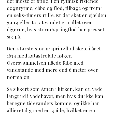
det meste er stille, i en rytmisk rislende
døgnrytme, ebbe og flod, tilbage og frem i
en seks-timers rulle. Er det sket en sjælden
gang eller to, at vandet er rullet over
digerne, hvis storm/springflod har presset
sig på.
Den største storm/springflod skete i året
1634 med katastrofale følger.
Oversvømmelsen nåede Ribe med
vandstande med mere end 6 meter over
normalen.
Så sikkert som Amen i kirken, kan du vade
langt ud i Vadehavet, men hvis du ikke kan
beregne tidevandets komme, og ikke har
allieret dig med en guide, hvilket er en