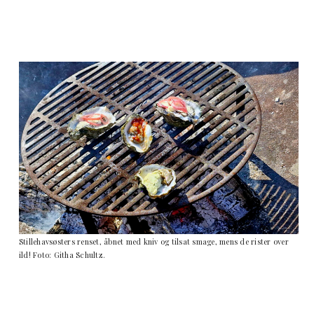
Stillehavsøsters renset, åbnet med kniv og tilsat smage, mens de rister over
ild! Foto: Githa Schultz.