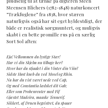
pludselig til at tænke på digteren Steen
Steensen Blichers (1782-1848) naturkoncert
”Trækfuglene” fra 1838, hvor stæren
naturligvis også har sit eget hyldestdigt, der
både er realistisk sørgmuntert, og muligvis
skabt i en bette promille rus på en særlig
Sort Sol aften:
Eja! Velkommen du lystige Stær!
Har vi din Skjelm nu tilbage her?
Hvor har du stjaalet i din Vinter din Viin?
Sidste Høst kneb du ved Mosel og Rhin.
Nu har du vist været nede ved Cap,
Og med Constantia lædsket dit Gab;
Eller som Probenreuter med Fif
Gjæstet Madeira, maaske Tennerif.
Sikkert, af Druen begeistret, du spaaer