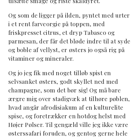
tilsætte smage og riste skaldyret.
Og som de ligger på ilden, pyntet med urter
i et rent farveorgie på toppen, med
friskpresset citrus, et dryp Tabasco og
parmesan, der får det bløde indre til at syde
og boble af vellyst, er østers jo også rig på
vitaminer og mineraler.
Og jo jeg fik med noget tilløb spist en
selvsanket østers, godt skyllet ned med
champagne, som det bør sig! Og må bare
ærgre mig over stadigvæk at tilhøre pøblen,
hvad angår afrodisiakum af en kulturelite
spise, og foretrækker en hotdog helst med
Højer Pølser. Til gengæld ville jeg ikke være
østerssafari foruden, og gentog gerne hele