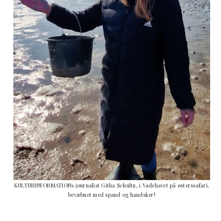
KULTURINFORMATIONs journalist Githa Schultz, i Vadehavet på østerssafari,
bevæbnet med spand og handsker!