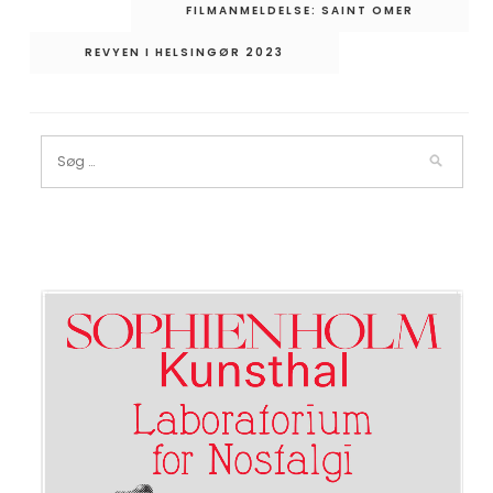
Indlægsnavigation
FILMANMELDELSE: SAINT OMER
REVYEN I HELSINGØR 2023