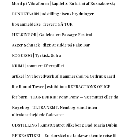
Mord på Vibrafonen | kapitel 2: En krimi af Roxnakowsky
RUNDETAARN | udstilling: Isens brydninger
boganmeldelse | frevert: GÅ TUR
HELSINGØR | Gadeteater: Passage Festival
Asger Schnack | digt: At sidde på Palæ Bar
KOGEBOG | Tyrkisk: Sofra
KRIMI | sommer: Efterspillet
artikel | Nyt hovedværk af Hammershøi på Ordrupgaard
the Round Tower | exhibition: REFRACTIONS OF ICE
for børn | TEGNESERIE: Pony Pony — Vær nuttet eller dø
Kogebog | ULTRA NEMT: Nemt og sundt uden
ultraforarbejdede fødevarer
UDSTILLING | KunstCentret Silkeborg Bad: Maria Dubin
REJSEARTIKEL | En storslået og tankevækkende rejse til