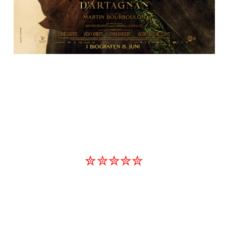
✮✮✮✮✮