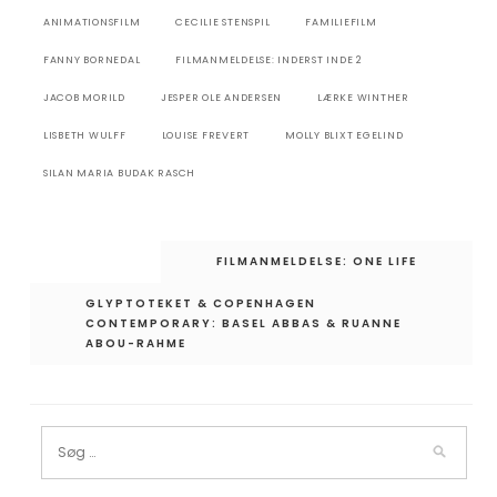
ANIMATIONSFILM
CECILIE STENSPIL
FAMILIEFILM
FANNY BORNEDAL
FILMANMELDELSE: INDERST INDE 2
JACOB MORILD
JESPER OLE ANDERSEN
LÆRKE WINTHER
LISBETH WULFF
LOUISE FREVERT
MOLLY BLIXT EGELIND
SILAN MARIA BUDAK RASCH
Indlægsnavigation
FILMANMELDELSE: ONE LIFE
GLYPTOTEKET & COPENHAGEN
CONTEMPORARY: BASEL ABBAS & RUANNE
ABOU-RAHME