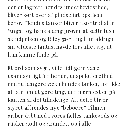
der er lagret i hendes underbevidsthed,
bliver kørt over af pludseligt opståede
behov. Hendes tanker bliver ukontrollable.
'Angst' og hans slæng prøver at sætte lus i
skindpelsen og Riley gør ting hun aldrig i
sin vildeste fantasi havde forstillet sig, at
hun kunne finde på.
Et ord som svigt, ville tidligere være
usandsynligt for hende, udspekulerethed
endnu længere væk i hendes tanker, for ikke
at tale om at gøre ting, der nærmest er på
kanten af det tilladelige. Alt dette bliver
styret af hendes nye ”beboere”. Filmen
griber dybt ned i vores fælles tankegods og
rusker godt og grundigt op i alle