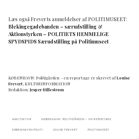
Læs også Freverts anmeldelser af POLITIMUSEET:
Blekingegadebanden – særudstilling
&
Aktionstyrken – POLITIETS HEMMELIGE
SPYDSPIDS Særudstilling på Politimuseet
KØBENHAVN: Politigården – en reportage er skrevet af
Louise
Frevert
, KULTURINFORMATION
Redaktion:
Jesper Hillestrøm
ARKITEKTUR
KØBENHAVN: POLITIGÅRDEN – EN REPORTAGE
KØBENHAVNS POLITI
LOUISE FREVERT
POLITIMUSEET