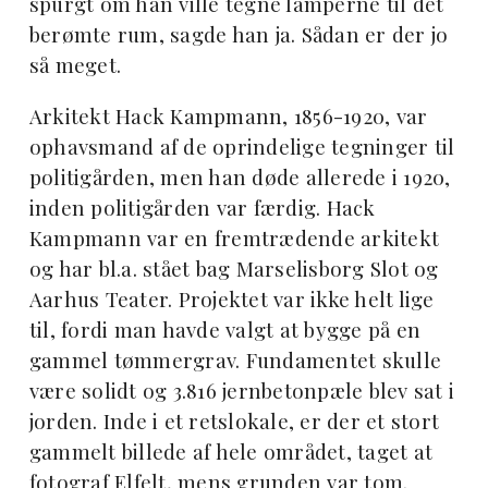
spurgt om han ville tegne lamperne til det
berømte rum, sagde han ja. Sådan er der jo
så meget.
Arkitekt Hack Kampmann, 1856-1920, var
ophavsmand af de oprindelige tegninger til
politigården, men han døde allerede i 1920,
inden politigården var færdig. Hack
Kampmann var en fremtrædende arkitekt
og har bl.a. stået bag Marselisborg Slot og
Aarhus Teater. Projektet var ikke helt lige
til, fordi man havde valgt at bygge på en
gammel tømmergrav. Fundamentet skulle
være solidt og 3.816 jernbetonpæle blev sat i
jorden. Inde i et retslokale, er der et stort
gammelt billede af hele området, taget at
fotograf Elfelt, mens grunden var tom.