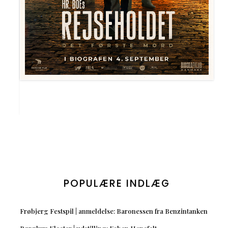
POPULÆRE INDLÆG
Frøbjerg Festspil | anmeldelse: Baronessen fra Benzintanken