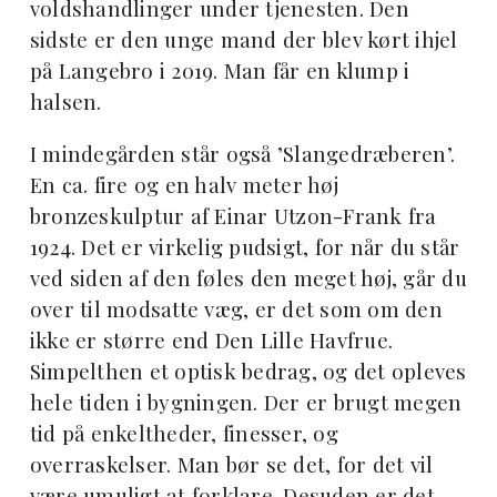
voldshandlinger under tjenesten. Den
sidste er den unge mand der blev kørt ihjel
på Langebro i 2019. Man får en klump i
halsen.
I mindegården står også ’Slangedræberen’.
En ca. fire og en halv meter høj
bronzeskulptur af Einar Utzon-Frank fra
1924. Det er virkelig pudsigt, for når du står
ved siden af den føles den meget høj, går du
over til modsatte væg, er det som om den
ikke er større end Den Lille Havfrue.
Simpelthen et optisk bedrag, og det opleves
hele tiden i bygningen. Der er brugt megen
tid på enkeltheder, finesser, og
overraskelser. Man bør se det, for det vil
være umuligt at forklare. Desuden er det