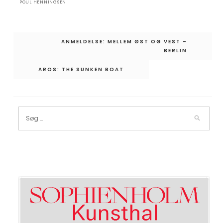
POUL HENNINGSEN
Indlægsnavigation
ANMELDELSE: MELLEM ØST OG VEST –
BERLIN
AROS: THE SUNKEN BOAT