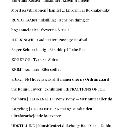
Børglum Kloster | udstilling: Esben Hanefelt
Mord på Vibrafonen | kapitel 2: En krimi af Roxnakowsky
RUNDETAARN | udstilling: Isens brydninger
boganmeldelse | frevert: GÅ TUR
HELSINGØR | Gadeteater: Passage Festival
Asger Schnack | digt: At sidde på Palæ Bar
KOGEBOG | Tyrkisk: Sofra
KRIMI | sommer: Efterspillet
artikel | Nyt hovedværk af Hammershøi på Ordrupgaard
the Round Tower | exhibition: REFRACTIONS OF ICE
for børn | TEGNESERIE: Pony Pony — Vær nuttet eller dø
Kogebog | ULTRA NEMT: Nemt og sundt uden
ultraforarbejdede fødevarer
UDSTILLING | KunstCentret Silkeborg Bad: Maria Dubin