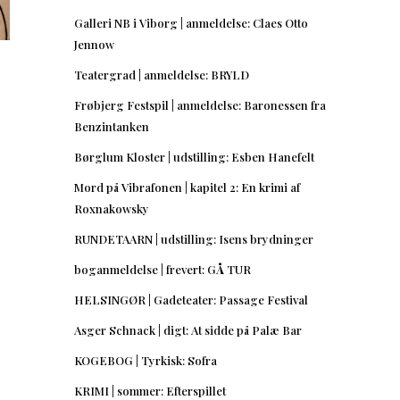
Galleri NB i Viborg | anmeldelse: Claes Otto
Jennow
Teatergrad | anmeldelse: BRYLD
Frøbjerg Festspil | anmeldelse: Baronessen fra
Benzintanken
Børglum Kloster | udstilling: Esben Hanefelt
Mord på Vibrafonen | kapitel 2: En krimi af
Roxnakowsky
RUNDETAARN | udstilling: Isens brydninger
boganmeldelse | frevert: GÅ TUR
HELSINGØR | Gadeteater: Passage Festival
Asger Schnack | digt: At sidde på Palæ Bar
KOGEBOG | Tyrkisk: Sofra
KRIMI | sommer: Efterspillet