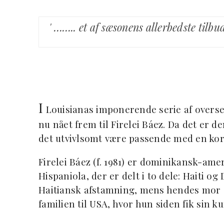
' …….. et af sæsonens allerbedste til
I
Louisianas imponerende serie af overse
nu nået frem til Firelei Báez. Da det er d
det utvivlsomt være passende med en kor
Firelei Báez (f. 1981) er dominikansk-am
Hispaniola, der er delt i to dele: Haiti 
Haitiansk afstamning, mens hendes mor er
familien til USA, hvor hun siden fik sin 