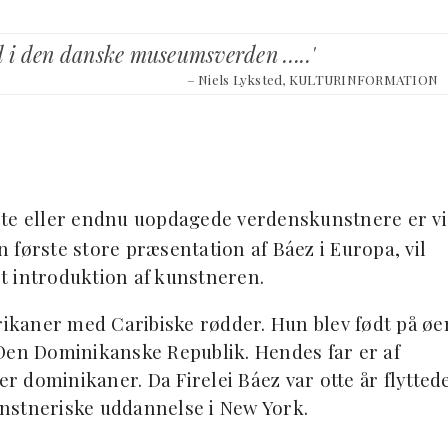
bud i den danske museumsverden …..'
– Niels Lyksted, KULTURINFORMATION
te eller endnu uopdagede verdenskunstnere er vi
en første store præsentation af Báez i Europa, vil
t introduktion af kunstneren.
erikaner med Caribiske rødder. Hun blev født på øe
og Den Dominikanske Republik. Hendes far er af
 dominikaner. Da Firelei Báez var otte år flytted
kunstneriske uddannelse i New York.