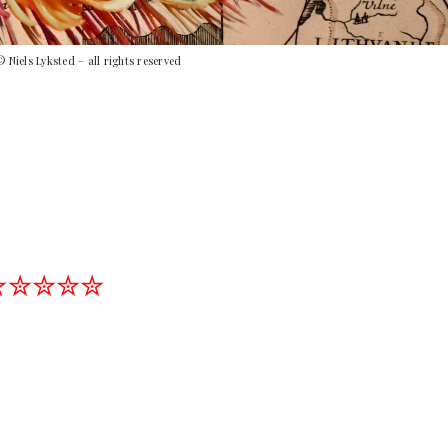
 Niels Lyksted – all rights reserved
✮✮✮✮✮