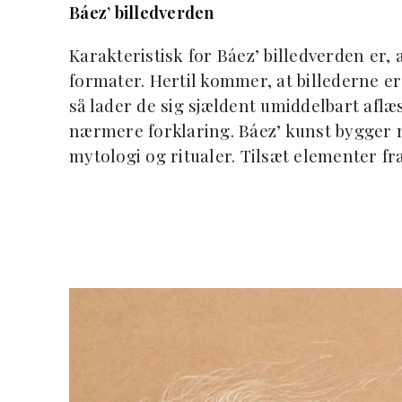
Báez’ billedverden
Karakteristisk for Báez’ billedverden er,
formater. Hertil kommer, at billederne e
så lader de sig sjældent umiddelbart aflæs
nærmere forklaring. Báez’ kunst bygger ne
mytologi og ritualer. Tilsæt elementer fra