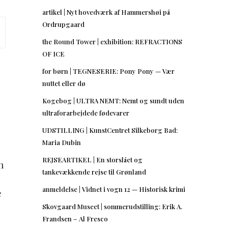
artikel | Nyt hovedværk af Hammershøi på
Ordrupgaard
the Round Tower | exhibition: REFRACTIONS
OF ICE
for børn | TEGNESERIE: Pony Pony — Vær
nuttet eller dø
Kogebog | ULTRA NEMT: Nemt og sundt uden
ultraforarbejdede fødevarer
UDSTILLING | KunstCentret Silkeborg Bad:
Maria Dubin
REJSEARTIKEL | En storslået og
n
tankevækkende rejse til Grønland
anmeldelse | Vidnet i vogn 12 — Historisk krimi
e
Skovgaard Museet | sommerudstilling: Erik A.
Frandsen – Al Fresco