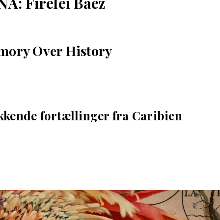
A: Firelei Báez
mory Over History
kende fortællinger fra Caribien