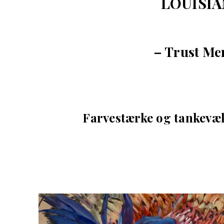
LOUISIAN
– Trust Me
Farvestærke og tankevæk