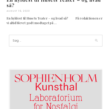
så?
AUGUST 19, 2020
En hyldest til Husets Teater – og hvad så? På redaktionen er
vi altid blevet godt modtaget på …