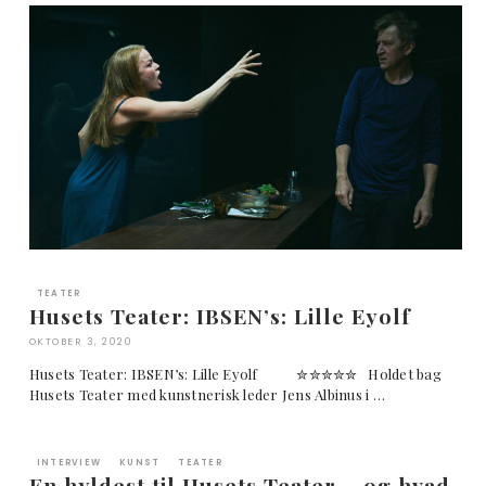
TEATER
Husets Teater: IBSEN’s: Lille Eyolf
OKTOBER 3, 2020
Husets Teater: IBSEN’s: Lille Eyolf ✮✮✮✮✮ Holdet bag
Husets Teater med kunstnerisk leder Jens Albinus i …
INTERVIEW
KUNST
TEATER
En hyldest til Husets Teater – og hvad