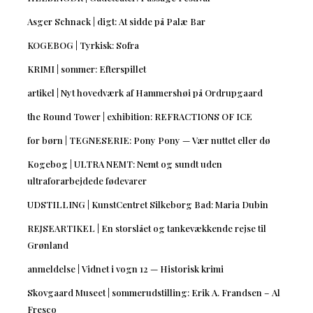
Asger Schnack | digt: At sidde på Palæ Bar
KOGEBOG | Tyrkisk: Sofra
KRIMI | sommer: Efterspillet
artikel | Nyt hovedværk af Hammershøi på Ordrupgaard
the Round Tower | exhibition: REFRACTIONS OF ICE
for børn | TEGNESERIE: Pony Pony — Vær nuttet eller dø
Kogebog | ULTRA NEMT: Nemt og sundt uden
ultraforarbejdede fødevarer
UDSTILLING | KunstCentret Silkeborg Bad: Maria Dubin
REJSEARTIKEL | En storslået og tankevækkende rejse til
Grønland
anmeldelse | Vidnet i vogn 12 — Historisk krimi
Skovgaard Museet | sommerudstilling: Erik A. Frandsen – Al
Fresco