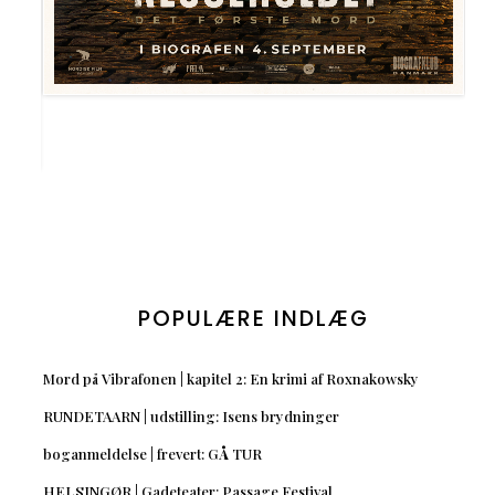
POPULÆRE INDLÆG
Mord på Vibrafonen | kapitel 2: En krimi af Roxnakowsky
RUNDETAARN | udstilling: Isens brydninger
boganmeldelse | frevert: GÅ TUR
HELSINGØR | Gadeteater: Passage Festival