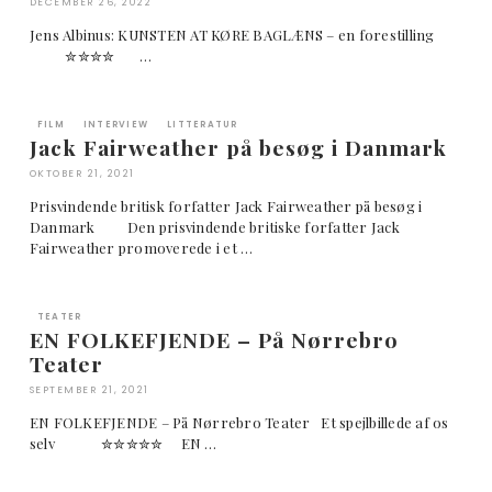
DECEMBER 26, 2022
Jens Albinus: KUNSTEN AT KØRE BAGLÆNS – en forestilling
✮✮✮✮ …
FILM
INTERVIEW
LITTERATUR
Jack Fairweather på besøg i Danmark
OKTOBER 21, 2021
Prisvindende britisk forfatter Jack Fairweather på besøg i
Danmark Den prisvindende britiske forfatter Jack
Fairweather promoverede i et …
TEATER
EN FOLKEFJENDE – På Nørrebro
Teater
SEPTEMBER 21, 2021
EN FOLKEFJENDE – På Nørrebro Teater Et spejlbillede af os
selv ✮✮✮✮✮ EN …