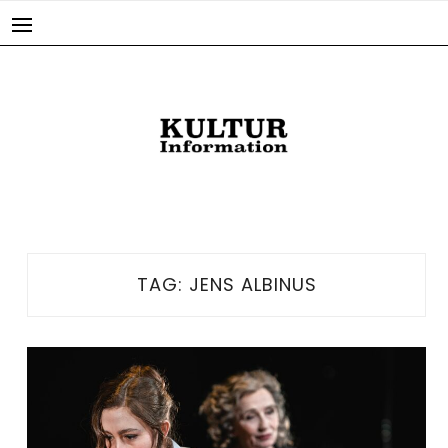
Skip
to
content
TAG:
JENS ALBINUS