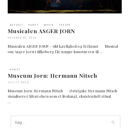
AKTUELT
KUNST
MUSIK
TEATER
Musicalen ASGER JORN
OKTOBER 20, 2024
Musicalen ASGER JORN – vild kærlighed og fri kunst Musical
om Asger Jorn i Silkeborg får næppe kunstneren til …
KUNST
Museum Jorn: Hermann Nitsch
JULI 17, 2024
Museum Jorn: Hermann Nitsch Østrigske Hermann Nitsch
visualiserer tilværelsen som et livslangt, eksistentielt ritual
…