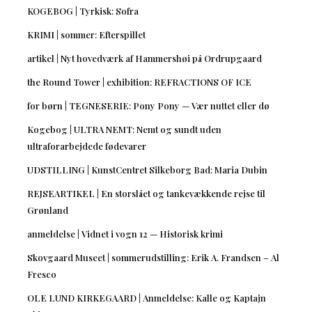
KOGEBOG | Tyrkisk: Sofra
KRIMI | sommer: Efterspillet
artikel | Nyt hovedværk af Hammershøi på Ordrupgaard
the Round Tower | exhibition: REFRACTIONS OF ICE
for børn | TEGNESERIE: Pony Pony — Vær nuttet eller dø
Kogebog | ULTRA NEMT: Nemt og sundt uden
ultraforarbejdede fødevarer
UDSTILLING | KunstCentret Silkeborg Bad: Maria Dubin
REJSEARTIKEL | En storslået og tankevækkende rejse til
Grønland
anmeldelse | Vidnet i vogn 12 — Historisk krimi
Skovgaard Museet | sommerudstilling: Erik A. Frandsen – Al
Fresco
OLE LUND KIRKEGAARD | Anmeldelse: Kalle og Kaptajn