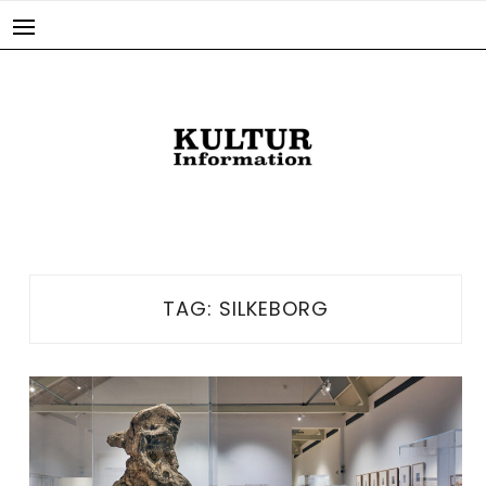
Skip
to
content
TAG:
SILKEBORG