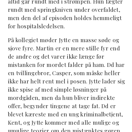
altid går rundt med i strømpen. Hun fægter
rundt med springkniven under overfaldet,
men den del af episoden holdes hemmeligt
for hospitalsledelsen.
På kollegiet møder Jytte en masse søde og
sjove fyre. Martin er en mere stille fyr end
de andre og det varer ikke længe før
mistanken for mordet falder på ham. Dd har
en tvillingebror, Casper, som måske heller
ikke har helt rent mel i posen. Jytte lader sig
ikke spise af med simple løsninger på
mordgåden, men da hun bliver indirekte
offer, begynder tingene at tage fat. Dd er
blevet kæreste med en ung kriminalbetjent,
Kent, og Jytte kommer med alle mulige og
umulige teorier om den mistænktes gøren