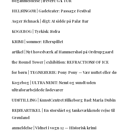
boganmeldelse | frevert: GÅ TUR
HELSINGØR | Gadeteater: Passage Festival
Asger Schnack | digt: At sidde på Palæ Bar
KOGEBOG | Tyrkisk: Sofra
KRIMI | sommer: Efterspillet
artikel | Nyt hovedværk af Hammershøi på Ordrupgaard
the Round Tower | exhibition: REFRACTIONS OF ICE
for børn | TEGNESERIE: Pony Pony — Vær nuttet eller dø
Kogebog | ULTRA NEMT: Nemt og sundt uden
ultraforarbejdede fødevarer
UDSTILLING | KunstCentret Silkeborg Bad: Maria Dubin
REJSEARTIKEL | En storslået og tankevækkende rejse til
Grønland
anmeldelse | Vidnet i vogn 12 — Historisk krimi