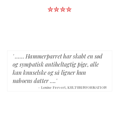
✮✮✮✮
' …… Hammerparret har skabt en sød
og sympatisk antiheltagtig pige, alle
kan knuselske og så ligner hun
naboens datter ….'
– Louise Frevert, KULTURINFORMATION