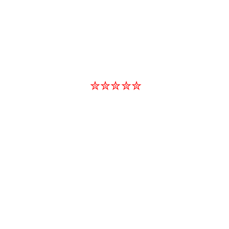
✮✮✮✮✮