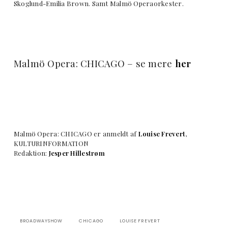
Skoglund-Emilia Brown. Samt Malmö Operaorkester.
Malmö Opera: CHICAGO – se mere
her
Malmö Opera: CHICAGO er anmeldt af
Louise Frevert
,
KULTURINFORMATION
Redaktion:
Jesper Hillestrøm
BROADWAYSHOW
CHICAGO
LOUISE FREVERT