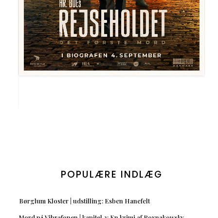
POPULÆRE INDLÆG
Børglum Kloster | udstilling: Esben Hanefelt
Mord på Vibrafonen | kapitel 2: En krimi af Roxnakowsky