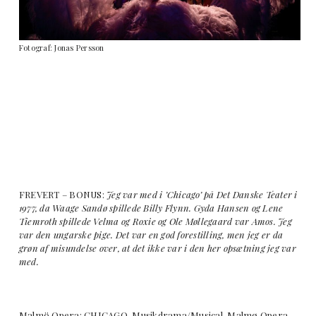
Fotograf: Jonas Persson
FREVERT – BONUS:
Jeg var med i ’Chicago’ på Det Danske Teater i
1977, da Waage Sandø spillede Billy Flynn. Gyda Hansen og Lene
Tiemroth spillede Velma og Roxie og Ole Møllegaard var Amos. Jeg
var den ungarske pige. Det var en god forestilling, men jeg er da
grøn af misundelse over, at det ikke var i den her opsætning jeg var
med.
Malmö Opera: CHICAGO. Musikdrama/Musical. Malmø Opera.