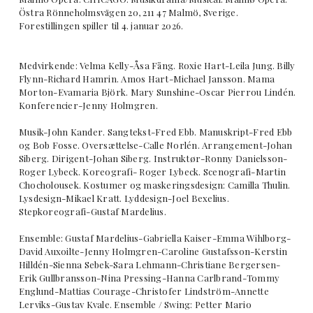
Östra Rönneholmsvägen 20, 211 47 Malmö, Sverige.
Forestillingen spiller til 4. januar 2026.
Medvirkende: Velma Kelly-Åsa Fång. Roxie Hart-Leila Jung. Billy
Flynn-Richard Hamrin. Amos Hart-Michael Jansson. Mama
Morton-Evamaria Björk. Mary Sunshine-Oscar Pierrou Lindén.
Konferencier-Jenny Holmgren.
Musik-John Kander. Sangtekst-Fred Ebb. Manuskript-Fred Ebb
og Bob Fosse. Oversættelse-Calle Norlén. Arrangement-Johan
Siberg. Dirigent-Johan Siberg. Instruktør-Ronny Danielsson-
Roger Lybeck. Koreografi- Roger Lybeck. Scenografi-Martin
Chocholousek. Kostumer og maskeringsdesign: Camilla Thulin.
Lysdesign-Mikael Kratt. Lyddesign-Joel Bexelius.
Stepkoreografi-Gustaf Mardelius.
Ensemble: Gustaf Mardelius-Gabriella Kaiser-Emma Wihlborg-
David Auxoilte-Jenny Holmgren-Caroline Gustafsson-Kerstin
Hilldén-Sienna Sebek-Sara Lehmann-Christiane Bergersen-
Erik Gullbransson-Nina Pressing-Hanna Carlbrand-Tommy
Englund-Mattias Courage-Christofer Lindström-Annette
Lerviks-Gustav Kvale. Ensemble / Swing: Petter Mario