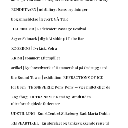
RUNDETAARN | udstilling: Isens brydninger
boganmeldelse | frevert: GÅ TUR
HELSINGØR | Gadeteater: Passage Festival
Asger Schnack | digt: At sidde på Palæ Bar
KOGEBOG | Tyrkisk: Sofra
KRIMI | sommer: Efterspillet
artikel | Nyt hovedværk af Hammershøi på Ordrupgaard
the Round Tower | exhibition: REFRACTIONS OF ICE
for børn | TEGNESERIE: Pony Pony — Vær nuttet eller dø
Kogebog | ULTRA NEMT: Nemt og sundt uden
ultraforarbejdede fødevarer
UDSTILLING | KunstCentret Silkeborg Bad: Maria Dubin
REJSEARTIKEL | En storslået og tankevækkende rejse til